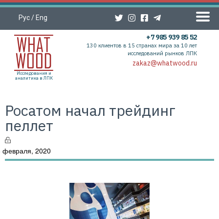
Рус
/
Eng
+7 985 939 85 52
130 клиентов в 15 странах мира за 10 лет
исследований рынков ЛПК
zakaz@whatwood.ru
Исследования и
аналитика в ЛПК
Росатом начал трейдинг
пеллет
 февраля, 2020