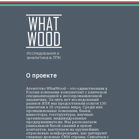
Исследования и
аналитика в ЛПК
О проекте
О проекте
Агентство WhatWood – это единственная в
России компания-консультант с ключевой
специализацией в лесопромышленной
аналитике. За пять лет исследований
рынков ЛПК мы предоставили услуги 130
клиентам в 15 странах мира. Среди них
промышленные компании, банки,
инвесторы, госструктуры, научные
организации, индивидуальные
предприниматели. Мы располагаем
уникальной базой знаний и пулом
контактов, выступаем на крупнейших
отраслевых конференциях, нас цитируют
главные деловые СМИ страны. Связаться с