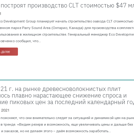
 построят производство CLT стоимостью $47 м
1
Eco Development Group планирует начать строительство завода CLT стоимостью
нном парке Parry Sound Area (Онтарио, Канада) для производства комплект
льзования в жилищном строительстве. Генеральный менеджер Eco Developme
овченко сообщил, что...
 далее
2021 г. на рынке древесноволокнистых плит
ось плавно нарастающее снижение спроса и
ие пиковых цен за последний календарный го
 2021
поясняют, что они внимательно следят за ситуацией и динамикой цен на рын
 в тренде. «Видим резерв и возможность, еще увеличивать цены и дальше без
 и заказов, но не делаем этого – даём возможность заработать...