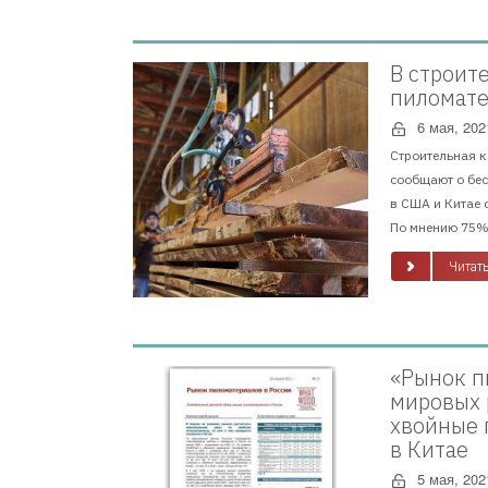
В строит
пиломате
6 мая, 202
Строительная к
сообщают о бе
в США и Китае 
По мнению 75% 
Читать
«Рынок п
мировых 
хвойные 
в Китае
5 мая, 202