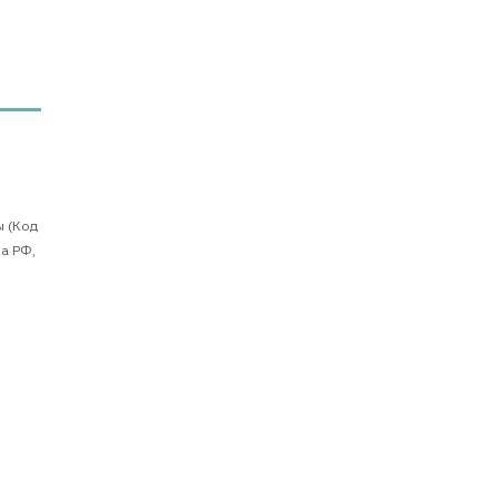
ы (Код
ка РФ,
Регионы