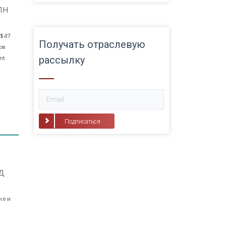
лн
 $47
Получать отраслевую
ов
nt
рассылку
Подписаться
д
ке и