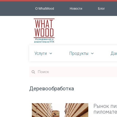
О WhatWood
Новости
Блог
Исследования и
аналитика в ЛПК
Услуги
Продукты
Да
Деревообработка
Рынок пи
пиломате