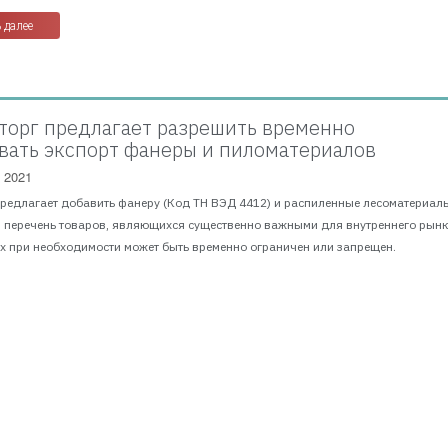
 далее
орг предлагает разрешить временно
вать экспорт фанеры и пиломатериалов
 2021
редлагает добавить фанеру (Код ТН ВЭД 4412) и распиленные лесоматериал
 перечень товаров, являющихся существенно важными для внутреннего рын
х при необходимости может быть временно ограничен или запрещен.
й проект постановления правительства РФ...
 далее
Рынки
Данные
Услуги
 и
 15 странах мира за 8 лет
012-2021 WhatWood
фиденциальности