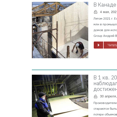
В Канаде
4 мая, 202
Летом 2021 г. 
млн в промышле
домов для испо
Group Андрей В
Читать
В 1 кв. 
наблюдал
достижен
30 апреля,
Производители 
стараются быть
потери объемов