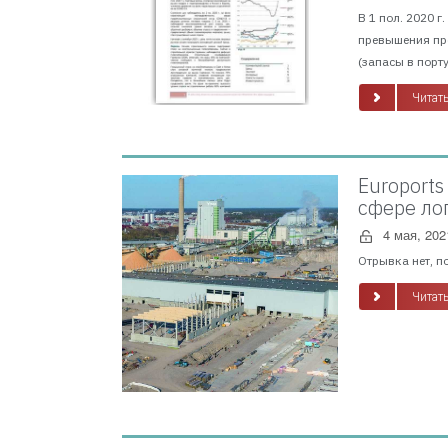
В 1 пол. 2020 
превышения про
(запасы в порту
Читать
Euroports
сфере ло
4 мая, 202
Отрывка нет, п
Читать