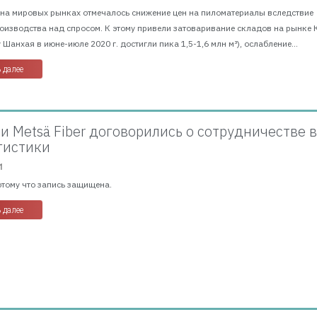
г. на мировых рынках отмечалось снижение цен на пиломатериалы вследствие
изводства над спросом. К этому привели затоваривание складов на рынке 
 Шанхая в июне-июле 2020 г. достигли пика 1,5-1,6 млн м³), ослабление...
 далее
 и Metsä Fiber договорились о сотрудничестве 
гистики
1
отому что запись защищена.
 далее