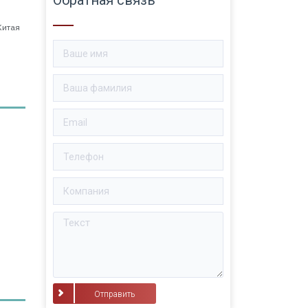
Китая
в
⠀Отправить⠀