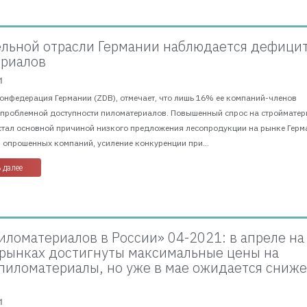
ельной отрасли Германии наблюдается дефици
риалов
1
онфедерация Германии (ZDB), отмечает, что лишь 16% ее компаний-членов
спроблемной доступности пиломатериалов. Повышенный спрос на строймате
стал основной причиной низкого предложения лесопродукции на рынке Герм
опрошенных компаний, усиление конкуренции при...
 далее
иломатериалов в России» 04-2021: в апреле на
рынках достигнуты максимальные цены на
пиломатериалы, но уже в мае ожидается сниж
1