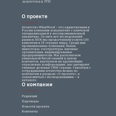
аналитика в ЛПК
О проекте
О проекте
Агентство WhatWood – это единственная в
России компания-консультант с ключевой
специализацией в лесопромышленной
аналитике. За пять лет исследований
рынков ЛПК мы предоставили услуги 130
клиентам в 15 странах мира. Среди них
промышленные компании, банки,
инвесторы, госструктуры, научные
организации, индивидуальные
предприниматели. Мы располагаем
уникальной базой знаний и пулом
контактов, выступаем на крупнейших
отраслевых конференциях, нас цитируют
главные деловые СМИ страны. Связаться с
сотрудниками агентства можно по
контактам в разделе «О проекте», а
ознакомиться с исследованиями — в
каталоге.
О компании
О компании
Редакция
Партнеры
Новости проекта
Контакты