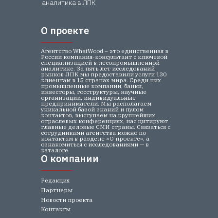
аналитика в ЛПК
О проекте
О проекте
Агентство WhatWood – это единственная в
России компания-консультант с ключевой
специализацией в лесопромышленной
аналитике. За пять лет исследований
рынков ЛПК мы предоставили услуги 130
клиентам в 15 странах мира. Среди них
промышленные компании, банки,
инвесторы, госструктуры, научные
организации, индивидуальные
предприниматели. Мы располагаем
уникальной базой знаний и пулом
контактов, выступаем на крупнейших
отраслевых конференциях, нас цитируют
главные деловые СМИ страны. Связаться с
сотрудниками агентства можно по
контактам в разделе «О проекте», а
ознакомиться с исследованиями — в
каталоге.
О компании
О компании
Редакция
Партнеры
Новости проекта
Контакты