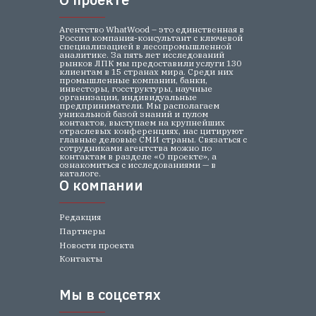
Агентство WhatWood – это единственная в
России компания-консультант с ключевой
специализацией в лесопромышленной
аналитике. За пять лет исследований
рынков ЛПК мы предоставили услуги 130
клиентам в 15 странах мира. Среди них
промышленные компании, банки,
инвесторы, госструктуры, научные
организации, индивидуальные
предприниматели. Мы располагаем
уникальной базой знаний и пулом
контактов, выступаем на крупнейших
отраслевых конференциях, нас цитируют
главные деловые СМИ страны. Связаться с
сотрудниками агентства можно по
контактам в разделе «О проекте», а
ознакомиться с исследованиями — в
каталоге.
О компании
О компании
Редакция
Партнеры
Новости проекта
Контакты
Мы в соцсетях
Мы в соцсетях