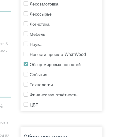
Лесозаготовка
Лесосырье
Логистика
Мебель
Наука
rn S-
нию с
Новости проекта WhatWood
Обзор мировых новостей
События
Технологии
Финансовая отчётность
ЦБП
1%
лов в
Обратная связь
24,82