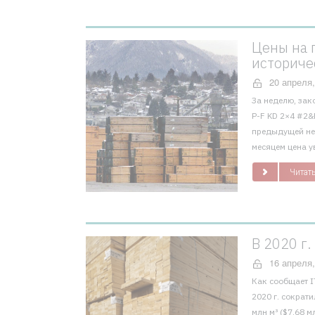
Цены на 
историче
20 апреля,
За неделю, зак
P-F KD 2×4 #2&B
предыдущей не
месяцем цена у
Читать
В 2020 г
16 апреля,
Как сообщает I
2020 г. сократи
млн м³ ($7,68 