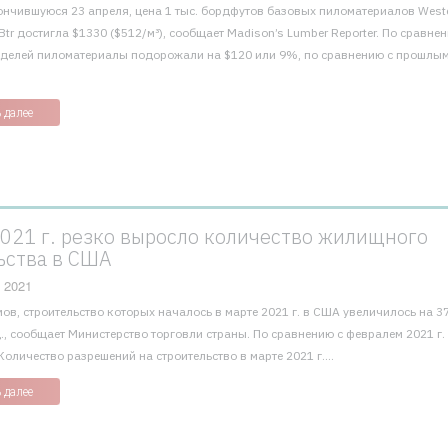
ончившуюся 23 апреля, цена 1 тыс. бордфутов базовых пиломатериалов Weste
tr достигла $1330 ($512/м³), сообщает Madison’s Lumber Reporter. По сравне
делей пиломатериалы подорожали на $120 или 9%, по сравнению с прошлы
 далее
2021 г. резко выросло количество жилищного
ьства в США
 2021
ов, строительство которых началось в марте 2021 г. в США увеличилось на 3
д., сообщает Министерство торговли страны. По сравнению с февралем 2021 г.
оличество разрешений на строительство в марте 2021 г....
 далее