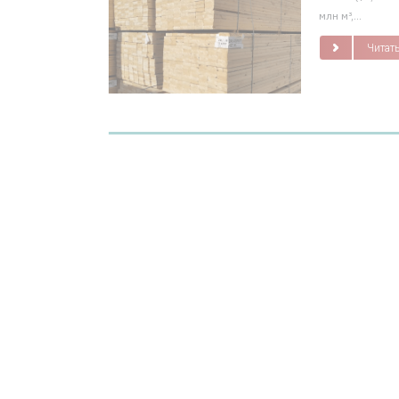
млн м³,...
Читать