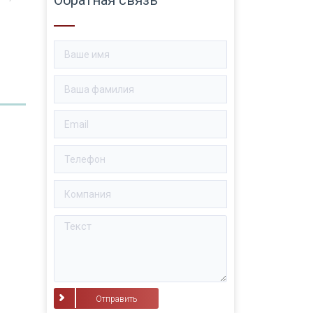
⠀Отправить⠀