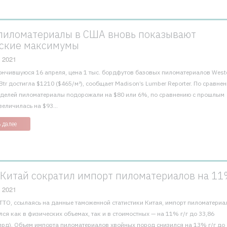
пиломатериалы в США вновь показывают
ские максимумы
 2021
ончившуюся 16 апреля, цена 1 тыс. бордфутов базовых пиломатериалов Weste
tr достигла $1210 ($465/м³), сообщает Madison’s Lumber Reporter. По сравне
делей пиломатериалы подорожали на $80 или 6%, по сравнению с прошлым
величилась на $93...
 далее
. Китай сократил импорт пиломатериалов на 1
 2021
TTO, ссылаясь на данные таможенной статистики Китая, импорт пиломатериа
лся как в физических объемах, так и в стоимостных — на 11% г/г до 33,86
млрд). Объем импорта пиломатериалов хвойных пород снизился на 13% г/г до 