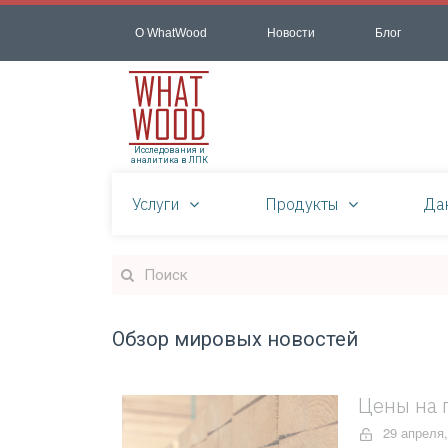
О WhatWood
Новости
Блог
Исследования и
аналитика в ЛПК
Услуги
Продукты
Да
Обзор мировых новостей
Цены на 
29 апреля,