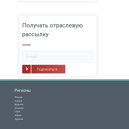
Получать отраслевую
рассылку
Подписаться
Регионы
Россия
Китай
Европа
Япония
США
MENA
Прочие