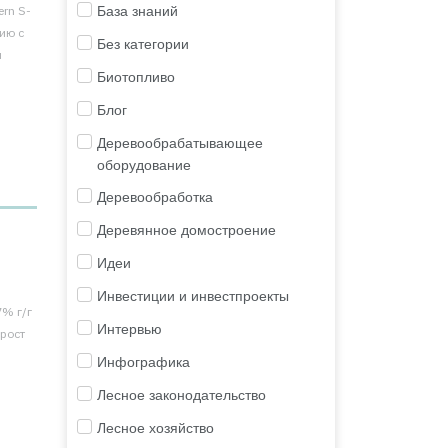
База знаний
rn S-
нию с
Без категории
м
Биотопливо
Блог
Деревообрабатывающее
оборудование
Деревообработка
Деревянное домостроение
Идеи
Инвестиции и инвестпроекты
7% г/г
Интервью
 рост
Инфографика
Лесное законодательство
Лесное хозяйство