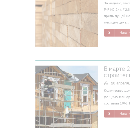
За неделю, зак
P-F KD 2×4 #2&B
предыдущей не
месяцем цена...
Читать
В марте 
строител
20 апреля,
Количество дом
до 1,739 млн е
составил 19%. К
Читать