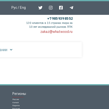
Рус
/
Eng
+7 985 939 85 52
130 клиентов в 15 странах мира за
10 лет исследований рынков ЛПК
zakaz@whatwood.ru
ании
Регионы
Россия
Китай
Европа
Япония