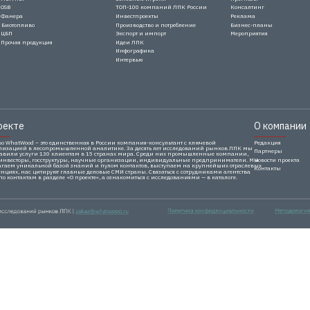
OSB
ТОП-100 компаний ЛПК России
Консалтинг
Фанера
Инвестпроекты
Реклама
Биотопливо
Производство и потребление
Бизнес-планы
ЦБП
Экспорт и импорт
Мероприятия
Прочая продукция
Идеи ЛПК
Инфографика
Интервью
оекте
О компании
во WhatWood – это единственная в России компания-консультант с ключевой
Редакция
лизацией в лесопромышленной аналитике. За десять лет исследований рынков ЛПК мы
Партнеры
тавили услуги 130 клиентам в 15 странах мира. Среди них промышленные компании,
 инвесторы, госструктуры, научные организации, индивидуальные предприниматели. Мы
Новости проекта
агаем уникальной базой знаний и пулом контактов, выступаем на крупнейших отраслевых
Контакты
нциях, нас цитируют главные деловые СМИ страны. Связаться с сотрудниками агентства
о контактам в разделе «О проекте», а ознакомиться с исследованиями — в каталоге.