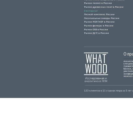
Рынок пеллет в России
Рынок древесных плит в России
Ежегодные
Лесной комплекс России
Лесопильные заводы России
Рынок MDF/HDF в России
Рынок фанеры в России
Рынок OSB в России
Рынок ДСП в России
О пр
Агентст
специа
предос
банки,
распол
конфере
можно п