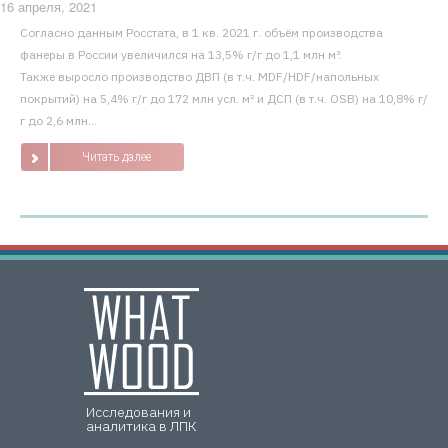
16 апреля, 2021
Согласно данным Росстата, в 1 кв. 2021 г. объём производства
фанеры в России увеличился на 13,5% г/г до 1,1 млн м³.
Также выросло производство ДВП (в т.ч. MDF/HDF/напольных
покрытий) на 5,4% г/г до 172 млн усл. м² и ДСП (в т.ч. OSB) на 10,8% г/
г до 2,6 млн...
Читать далее
Исследования и
аналитика в ЛПК