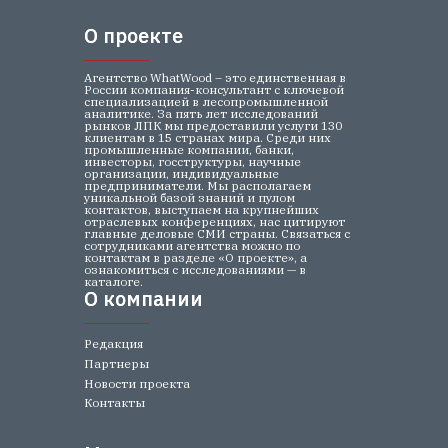
О проекте
О проекте
Агентство WhatWood – это единственная в
России компания-консультант с ключевой
специализацией в лесопромышленной
аналитике. За пять лет исследований
рынков ЛПК мы предоставили услуги 130
клиентам в 15 странах мира. Среди них
промышленные компании, банки,
инвесторы, госструктуры, научные
организации, индивидуальные
предприниматели. Мы располагаем
уникальной базой знаний и пулом
контактов, выступаем на крупнейших
отраслевых конференциях, нас цитируют
главные деловые СМИ страны. Связаться с
сотрудниками агентства можно по
контактам в разделе «О проекте», а
ознакомиться с исследованиями — в
каталоге.
О компании
О компании
Редакция
Партнеры
Новости проекта
Контакты