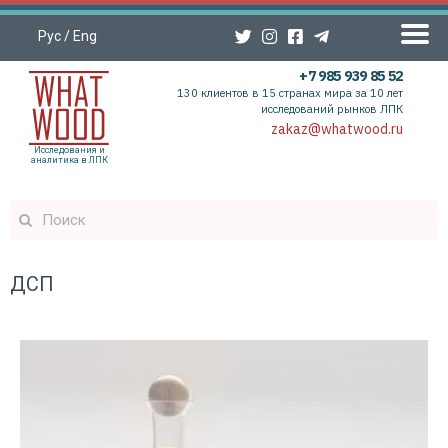
Рус
/
Eng
+7 985 939 85 52
130 клиентов в 15 странах мира за 10 лет
исследований рынков ЛПК
zakaz@whatwood.ru
Исследования и
аналитика в ЛПК
ДСП