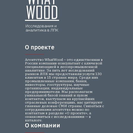
Исследования и
аналитика в ЛПК
О проекте
О проекте
Агентство WhatWood – это единственная в
России компания-консультант с ключевой
специализацией в лесопромышленной
аналитике. За пять лет исследований
рынков ЛПК мы предоставили услуги 130
клиентам в 15 странах мира. Среди них
промышленные компании, банки,
инвесторы, госструктуры, научные
организации, индивидуальные
предприниматели. Мы располагаем
уникальной базой знаний и пулом
контактов, выступаем на крупнейших
отраслевых конференциях, нас цитируют
главные деловые СМИ страны. Связаться с
сотрудниками агентства можно по
контактам в разделе «О проекте», а
ознакомиться с исследованиями — в
каталоге.
О компании
О компании