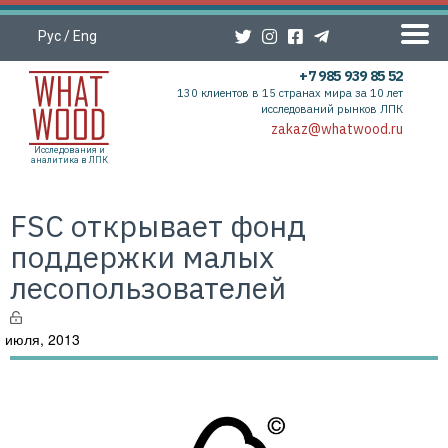
Рус
/
Eng
+7 985 939 85 52
130 клиентов в 15 странах мира за 10 лет
исследований рынков ЛПК
zakaz@whatwood.ru
Исследования и
аналитика в ЛПК
FSC открывает фонд
поддержки малых
лесопользователей
 июля, 2013