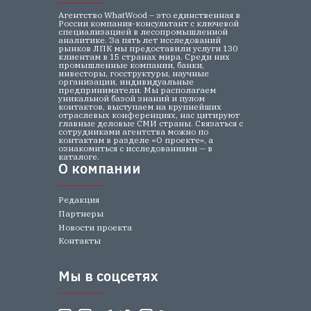
Агентство WhatWood – это единственная в
России компания-консультант с ключевой
специализацией в лесопромышленной
аналитике. За пять лет исследований
рынков ЛПК мы предоставили услуги 130
клиентам в 15 странах мира. Среди них
промышленные компании, банки,
инвесторы, госструктуры, научные
организации, индивидуальные
предприниматели. Мы располагаем
уникальной базой знаний и пулом
контактов, выступаем на крупнейших
отраслевых конференциях, нас цитируют
главные деловые СМИ страны. Связаться с
сотрудниками агентства можно по
контактам в разделе «О проекте», а
ознакомиться с исследованиями — в
каталоге.
О компании
О компании
Редакция
Партнеры
Новости проекта
Контакты
Мы в соцсетях
Мы в соцсетях