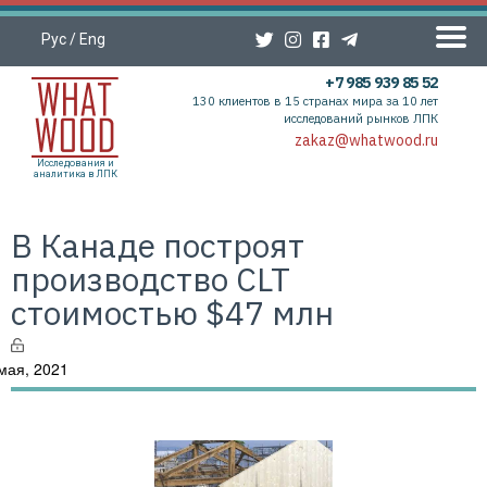
Рус
/
Eng
+7 985 939 85 52
130 клиентов в 15 странах мира за 10 лет
исследований рынков ЛПК
zakaz@whatwood.ru
Исследования и
аналитика в ЛПК
В Канаде построят
производство CLT
стоимостью $47 млн
мая, 2021