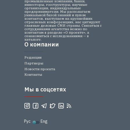
промышленные компании, банки,
инвесторы, госструктуры, научные
организации, индивидуальные
предприниматели. Мы располагаем
уникальной базой знаний и пулом
контактов, выступаем на крупнейших
отраслевых конференциях, нас цитируют
главные деловые СМИ страны. Связаться с
сотрудниками агентства можно по
контактам в разделе «О проекте», а
ознакомиться с исследованиями — в
каталоге.
О компании
О компании
Редакция
Партнеры
Новости проекта
Контакты
Мы в соцсетях
Мы в соцсетях
Рус
Eng