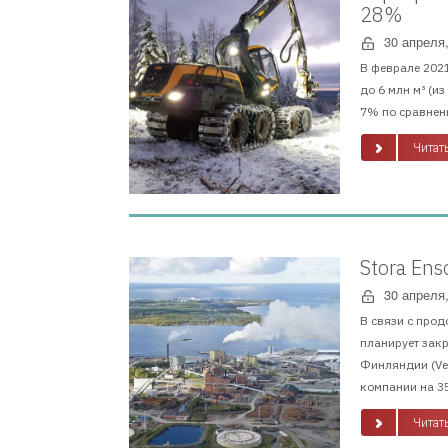
28%
30 апреля
В феврале 2021
до 6 млн м³ (и
7% по сравнени
Читать
Stora En
30 апреля
В связи с прод
планирует зак
Финляндии (Vei
компании на 35
Читать