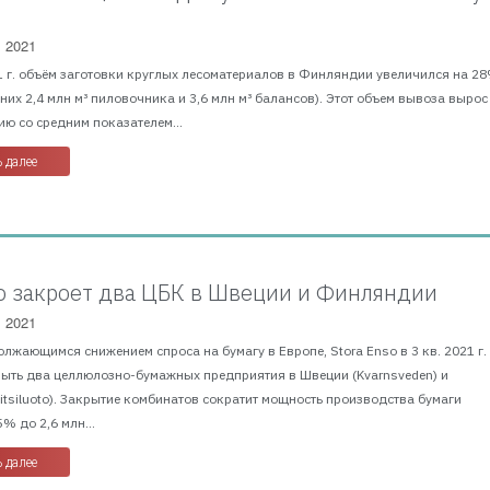
, 2021
 г. объём заготовки круглых лесоматериалов в Финляндии увеличился на 28
з них 2,4 млн м³ пиловочника и 3,6 млн м³ балансов). Этот объем вывоза вырос
ю со средним показателем...
 далее
so закроет два ЦБК в Швеции и Финляндии
, 2021
олжающимся снижением спроса на бумагу в Европе, Stora Enso в 3 кв. 2021 г.
рыть два целлюлозно-бумажных предприятия в Швеции (Kvarnsveden) и
tsiluoto). Закрытие комбинатов сократит мощность производства бумаги
% до 2,6 млн...
 далее