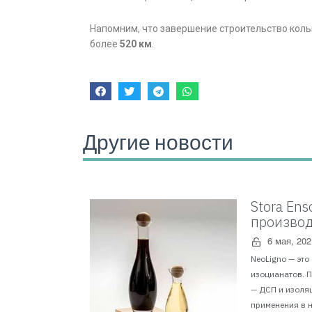
Напомним, что завершение строительство коль
более
520 км
.
Другие новости
Stora En
производ
6 мая, 202
NeoLigno — это
изоцианатов. 
— ДСП и изоля
применения в н