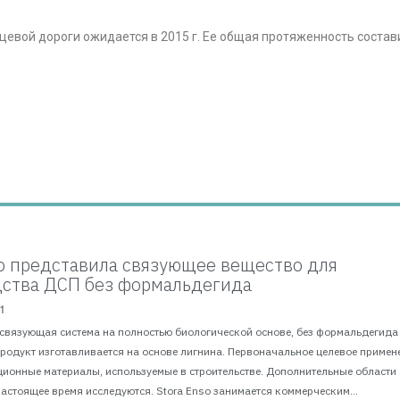
цевой дороги ожидается в 2015 г. Ее общая протяженность состав
so представила связующее вещество для
ства ДСП без формальдегида
1
 связующая система на полностью биологической основе, без формальдегида
Продукт изготавливается на основе лигнина. Первоначальное целевое примен
ционные материалы, используемые в строительстве. Дополнительные области
астоящее время исследуются. Stora Enso занимается коммерческим...