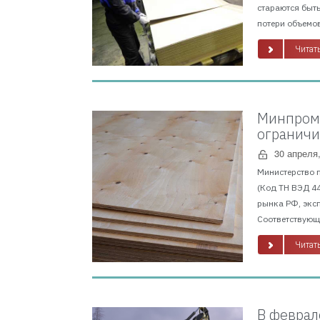
стараются быть
потери объемов
Читать
Минпромт
ограничи
30 апреля
Министерство 
(Код ТН ВЭД 4
рынка РФ, экс
Соответствующи
Читать
В феврал