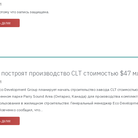
1
отому что запись защищена.
 далее
 построят производство CLT стоимостью $47 м
1
Eco Development Group планирует начать строительство завода CLT стоимостью
енном парке Parry Sound Area (Онтарио, Канада) для производства комплек
ользования в жилищном строительстве. Генеральный менеджер Eco Developme
овченко сообщил, что...
 далее