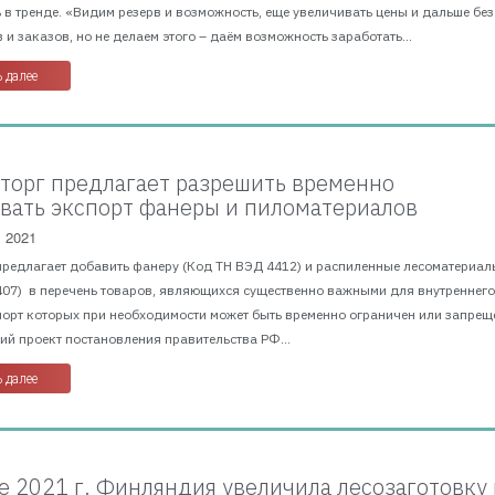
 в тренде. «Видим резерв и возможность, еще увеличивать цены и дальше без
 и заказов, но не делаем этого – даём возможность заработать...
 далее
орг предлагает разрешить временно
вать экспорт фанеры и пиломатериалов
, 2021
предлагает добавить фанеру (Код ТН ВЭД 4412) и распиленные лесоматериал
407) в перечень товаров, являющихся существенно важными для внутреннег
порт которых при необходимости может быть временно ограничен или запрещ
й проект постановления правительства РФ...
 далее
е 2021 г. Финляндия увеличила лесозаготовку 