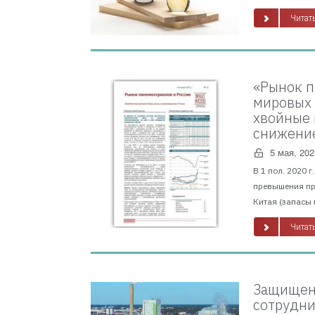
Читать
«Рынок п
мировых 
хвойные 
снижение
5 мая, 202
В 1 пол. 2020 
превышения пр
Китая (запасы 
Читать
Защищено
сотрудни