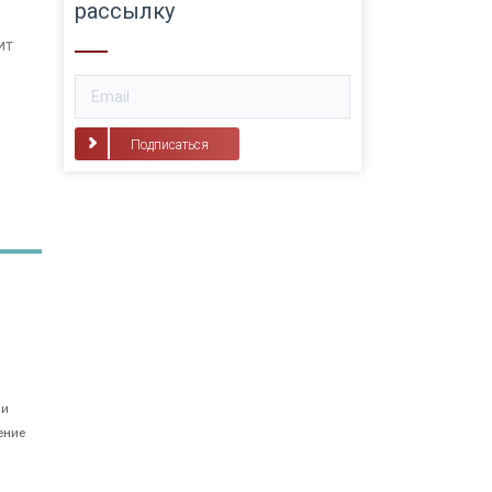
рассылку
ит
Подписаться
 и
ение