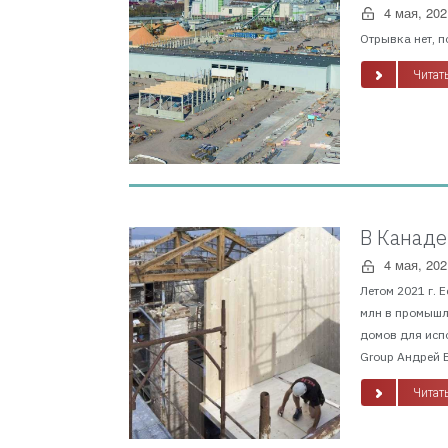
4 мая, 202
Отрывка нет, п
Читать
В Канаде
4 мая, 202
Летом 2021 г. 
млн в промышл
домов для исп
Group Андрей В
Читать