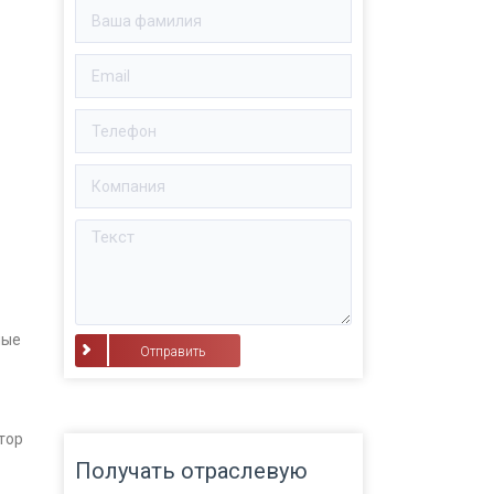
ные
⠀Отправить⠀
тор
Получать отраслевую