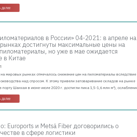
 далее
иломатериалов в России» 04-2021: в апреле на
рынках достигнуты максимальные цены на
пиломатериалы, но уже в мае ожидается
 в Китае
1
г. на мировых рынках отмечалось снижение цен на пиломатериалы вследствие
оизводства над спросом. К этому привели затоваривание складов на рынке
в порту Шанхая в июне-июле 2020 г. достигли пика 1,5-1,6 млн м³), ослабление
 далее
: Euroports и Metsä Fiber договорились о
честве в сфере логистики