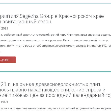
риятиях Segezha Group в Красноярском крае
 навигационный сезон
, 2021
1 г. собственный флот АО «Лесосибирский ЛДК №1» произвел спуск на воду с
ные сроки после зимнего отстоя и ремонта. Всего в навигационный период
ится получить по воде от собственных лесозаготовительных филиалов 591 тыс
.
 далее
2021 г. на рынке древесноволокнистых плит
ось плавно нарастающее снижение спроса и
ие пиковых цен за последний календарный г
, 2021
поясняют, что они внимательно следят за ситуацией и динамикой цен на рын