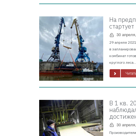
На предп
стартует
30 апреля
29 апреля 202
в запланирован
комбинат готов
круглого леса...
Читать
В 1 кв. 
наблюдал
достижен
30 апреля
Производители 