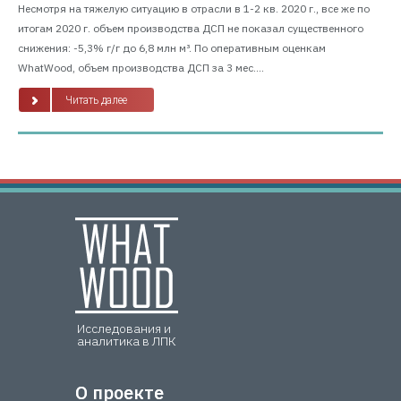
Несмотря на тяжелую ситуацию в отрасли в 1-2 кв. 2020 г., все же по
итогам 2020 г. объем производства ДСП не показал существенного
снижения: -5,3% г/г до 6,8 млн м³. По оперативным оценкам
WhatWood, объем производства ДСП за 3 мес....
Читать далее
Исследования и
аналитика в ЛПК
О проекте
О проекте