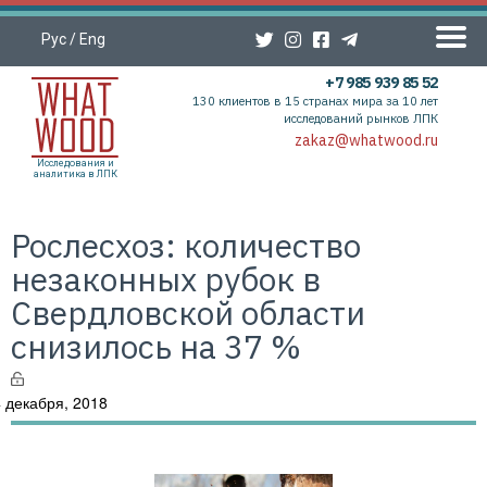
Рус
/
Eng
+7 985 939 85 52
130 клиентов в 15 странах мира за 10 лет
исследований рынков ЛПК
zakaz@whatwood.ru
Исследования и
аналитика в ЛПК
Рослесхоз: количество
незаконных рубок в
Свердловской области
снизилось на 37 %
 декабря, 2018