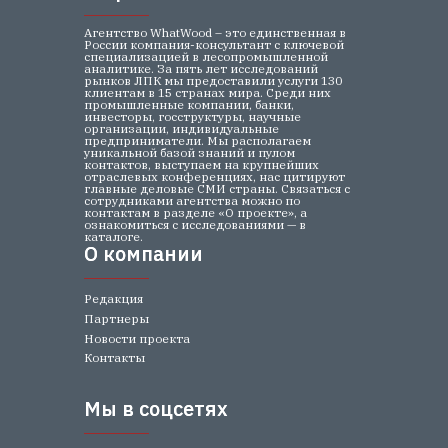
Агентство WhatWood – это единственная в
России компания-консультант с ключевой
специализацией в лесопромышленной
аналитике. За пять лет исследований
рынков ЛПК мы предоставили услуги 130
клиентам в 15 странах мира. Среди них
промышленные компании, банки,
инвесторы, госструктуры, научные
организации, индивидуальные
предприниматели. Мы располагаем
уникальной базой знаний и пулом
контактов, выступаем на крупнейших
отраслевых конференциях, нас цитируют
главные деловые СМИ страны. Связаться с
сотрудниками агентства можно по
контактам в разделе «О проекте», а
ознакомиться с исследованиями — в
каталоге.
О компании
О компании
Редакция
Партнеры
Новости проекта
Контакты
Мы в соцсетях
Мы в соцсетях