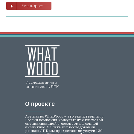
Читать далее
Исследования и
аналитика в ЛПК
О проекте
О проекте
Агентство WhatWood – это единственная в
России компания-консультант с ключевой
специализацией в лесопромышленной
аналитике. За пять лет исследований
рынков ЛПК мы предоставили услуги 130