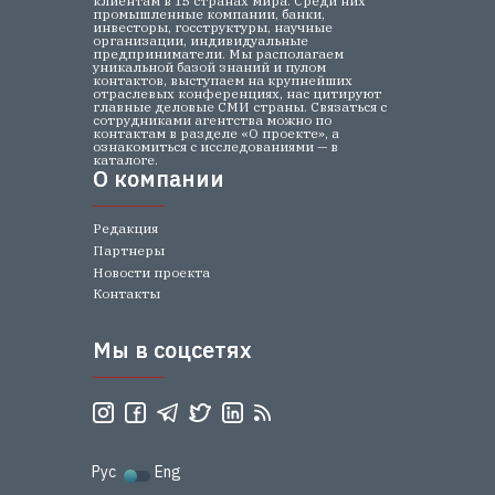
клиентам в 15 странах мира. Среди них
промышленные компании, банки,
инвесторы, госструктуры, научные
организации, индивидуальные
предприниматели. Мы располагаем
уникальной базой знаний и пулом
контактов, выступаем на крупнейших
отраслевых конференциях, нас цитируют
главные деловые СМИ страны. Связаться с
сотрудниками агентства можно по
контактам в разделе «О проекте», а
ознакомиться с исследованиями — в
каталоге.
О компании
О компании
Редакция
Партнеры
Новости проекта
Контакты
Мы в соцсетях
Мы в соцсетях
Рус
Eng