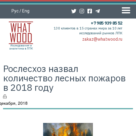
Рус
/
Eng
+7 985 939 85 52
130 клиентов в 15 странах мира за 10 лет
исследований рынков ЛПК
zakaz@whatwood.ru
Исследования и
аналитика в ЛПК
Рослесхоз назвал
количество лесных пожаров
в 2018 году
декабря, 2018