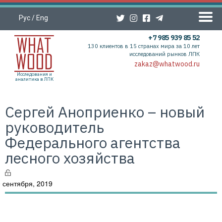
Рус
/
Eng
+7 985 939 85 52
130 клиентов в 15 странах мира за 10 лет
исследований рынков ЛПК
zakaz@whatwood.ru
Исследования и
аналитика в ЛПК
Сергей Аноприенко – новый
руководитель
Федерального агентства
лесного хозяйства
 сентября, 2019