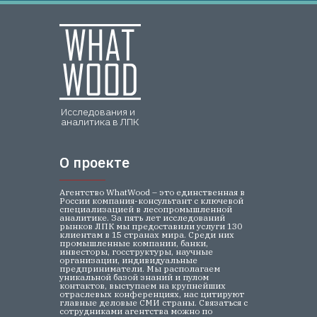
Исследования и
аналитика в ЛПК
О проекте
О проекте
Агентство WhatWood – это единственная в
России компания-консультант с ключевой
специализацией в лесопромышленной
аналитике. За пять лет исследований
рынков ЛПК мы предоставили услуги 130
клиентам в 15 странах мира. Среди них
промышленные компании, банки,
инвесторы, госструктуры, научные
организации, индивидуальные
предприниматели. Мы располагаем
уникальной базой знаний и пулом
контактов, выступаем на крупнейших
отраслевых конференциях, нас цитируют
главные деловые СМИ страны. Связаться с
сотрудниками агентства можно по