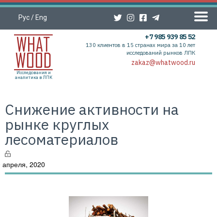
Рус
/
Eng
+7 985 939 85 52
130 клиентов в 15 странах мира за 10 лет
исследований рынков ЛПК
zakaz@whatwood.ru
Исследования и
аналитика в ЛПК
Снижение активности на
рынке круглых
лесоматериалов
 апреля, 2020