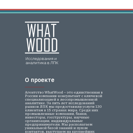
Исследования и
аналитика в ЛПК
О проекте
О проекте
Агентство WhatWood – это единственная в
России компания-консультант с ключевой
специализацией в лесопромышленной
аналитике. За пять лет исследований
рынков ЛПК мы предоставили услуги 130
клиентам в 15 странах мира. Среди них
промышленные компании, банки,
инвесторы, госструктуры, научные
организации, индивидуальные
предприниматели. Мы располагаем
уникальной базой знаний и пулом
контактов, выступаем на крупнейших