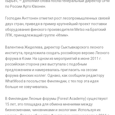
сырье», — дополнил слова посла генеральный директор UPM
по России Арто Ювонен.
Господин Анттонен отметил рост лесопромышленных связей
двух стран, приведя в пример крупнейший проект поставки
оборудования финского производителя Metso на Братский
ЛПК, принадлежащий группе «Илим».
Валентина Жиделева, директор Сыктывкарского лесного
института, предложила создать российскую версию Лесного
форума в Коми. На одном из мероприятий в июне 2011 г.
российская сторона уже выступала с подобным
предложением и намеревалась пригласить на сессии
форума финских коллег. Однако, как сообщили редактору
WhatWood в посольстве Финляндии, с тех пор эта идея
больше не озвучивалась.
В Финляндии Лесные форумы (Forest Academy) существуют
15 лет, это площадка для обмена мнениями между
бизнесменами, чиновниками и экологами. Используя их