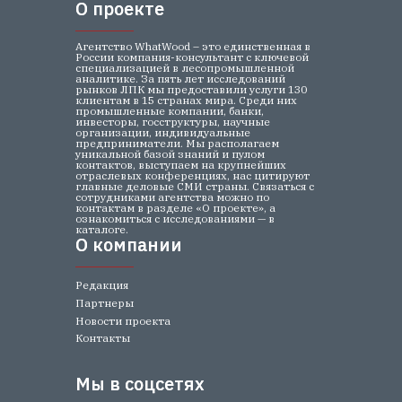
О проекте
О проекте
Агентство WhatWood – это единственная в
России компания-консультант с ключевой
специализацией в лесопромышленной
аналитике. За пять лет исследований
рынков ЛПК мы предоставили услуги 130
клиентам в 15 странах мира. Среди них
промышленные компании, банки,
инвесторы, госструктуры, научные
организации, индивидуальные
предприниматели. Мы располагаем
уникальной базой знаний и пулом
контактов, выступаем на крупнейших
отраслевых конференциях, нас цитируют
главные деловые СМИ страны. Связаться с
сотрудниками агентства можно по
контактам в разделе «О проекте», а
ознакомиться с исследованиями — в
каталоге.
О компании
О компании
Редакция
Партнеры
Новости проекта
Контакты
Мы в соцсетях
Мы в соцсетях