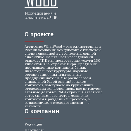
Исследования и
аналитика в ЛПК
О проекте
О проекте
Агентство WhatWood – это единственная в
России компания-консультант с ключевой
специализацией в лесопромышленной
аналитике. За пять лет исследований
рынков ЛПК мы предоставили услуги 130
клиентам в 15 странах мира. Среди них
промышленные компании, банки,
инвесторы, госструктуры, научные
организации, индивидуальные
предприниматели. Мы располагаем
уникальной базой знаний и пулом
контактов, выступаем на крупнейших
отраслевых конференциях, нас цитируют
главные деловые СМИ страны. Связаться с
сотрудниками агентства можно по
контактам в разделе «О проекте», а
ознакомиться с исследованиями — в
каталоге.
О компании
О компании
Редакция
Партнеры