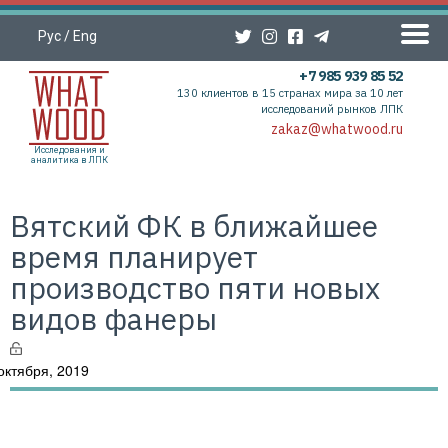
Рус
/
Eng
+7 985 939 85 52
130 клиентов в 15 странах мира за 10 лет
исследований рынков ЛПК
zakaz@whatwood.ru
Исследования и
аналитика в ЛПК
Вятский ФК в ближайшее
время планирует
производство пяти новых
видов фанеры
октября, 2019