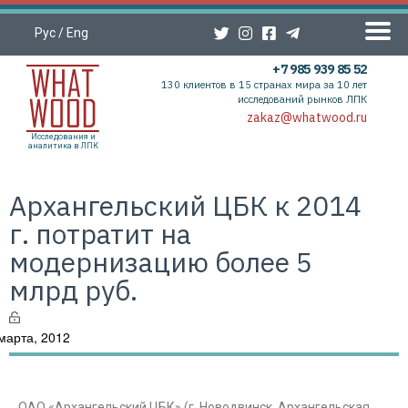
Рус
/
Eng
+7 985 939 85 52
130 клиентов в 15 странах мира за 10 лет
исследований рынков ЛПК
zakaz@whatwood.ru
Исследования и
аналитика в ЛПК
Архангельский ЦБК к 2014
г. потратит на
модернизацию более 5
млрд руб.
марта, 2012
ОАО «Архангельский ЦБК» (г. Новодвинск, Архангельская