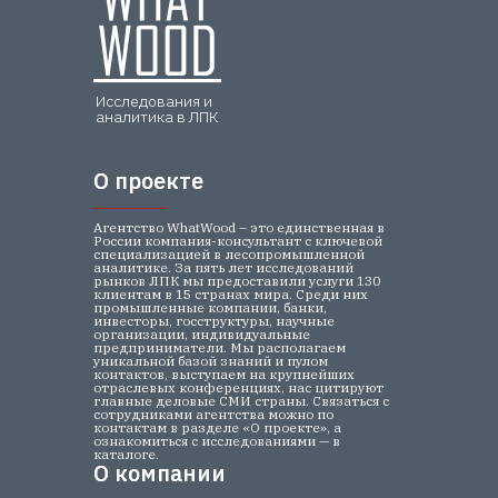
Исследования и
аналитика в ЛПК
О проекте
О проекте
Агентство WhatWood – это единственная в
России компания-консультант с ключевой
специализацией в лесопромышленной
аналитике. За пять лет исследований
рынков ЛПК мы предоставили услуги 130
клиентам в 15 странах мира. Среди них
промышленные компании, банки,
инвесторы, госструктуры, научные
организации, индивидуальные
предприниматели. Мы располагаем
уникальной базой знаний и пулом
контактов, выступаем на крупнейших
отраслевых конференциях, нас цитируют
главные деловые СМИ страны. Связаться с
сотрудниками агентства можно по
контактам в разделе «О проекте», а
ознакомиться с исследованиями — в
каталоге.
О компании
О компании