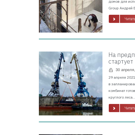
домов для исп
Group Андрей В
Читать
На предп
стартует
30 апреля
29 апреля 202
в запланирован
комбинат готов
круглого леса...
Читать