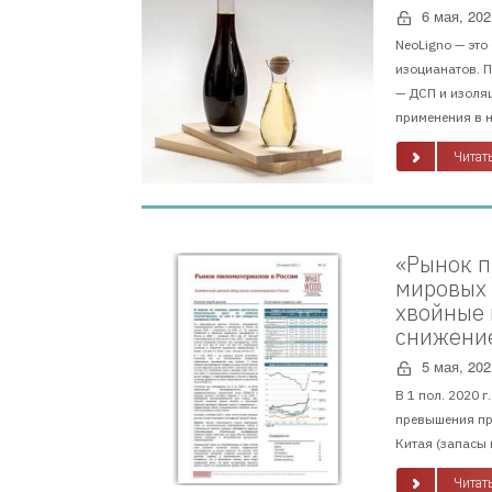
6 мая, 202
NeoLigno — это
изоцианатов. 
— ДСП и изоля
применения в н
Читать
«Рынок п
мировых 
хвойные 
снижение
5 мая, 202
В 1 пол. 2020 
превышения пр
Китая (запасы 
Читать