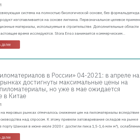
1
 связующая система на полностью биологической основе, без формальдегида
Продукт изготавливается на основе лигнина. Первоначальное целевое примен
ционные материалы, используемые в строительстве. Дополнительные области
астоящее время исследуются. Stora Enso занимается коммерческим...
 далее
иломатериалов в России» 04-2021: в апреле на
рынках достигнуты максимальные цены на
пиломатериалы, но уже в мае ожидается
 в Китае
1
г. на мировых рынках отмечалось снижение цен на пиломатериалы вследствие
оизводства над спросом. К этому привели затоваривание складов на рынке
в порту Шанхая в июне-июле 2020 г. достигли пика 1,5-1,6 млн м³), ослабление
 далее