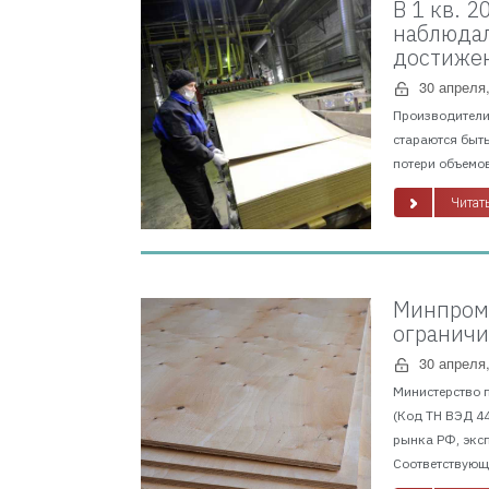
В 1 кв. 
наблюдал
достижен
30 апреля
Производители 
стараются быть
потери объемов
Читать
Минпромт
ограничи
30 апреля
Министерство 
(Код ТН ВЭД 4
рынка РФ, экс
Соответствующи