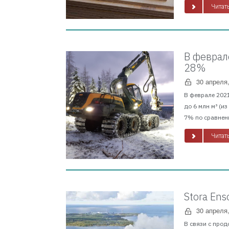
Читать
В феврал
28%
30 апреля
В феврале 2021
до 6 млн м³ (и
7% по сравнени
Читать
Stora En
30 апреля
В связи с прод