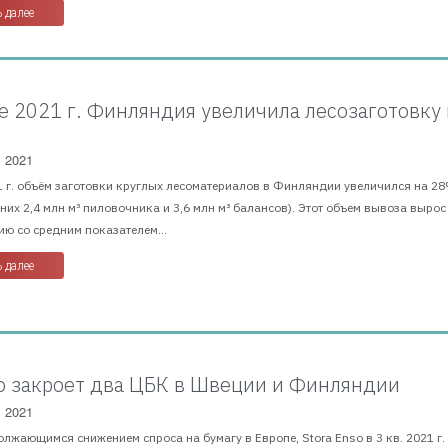
 далее
е 2021 г. Финляндия увеличила лесозаготовку 
, 2021
 г. объём заготовки круглых лесоматериалов в Финляндии увеличился на 28
з них 2,4 млн м³ пиловочника и 3,6 млн м³ балансов). Этот объем вывоза вырос
ю со средним показателем...
 далее
so закроет два ЦБК в Швеции и Финляндии
, 2021
олжающимся снижением спроса на бумагу в Европе, Stora Enso в 3 кв. 2021 г.