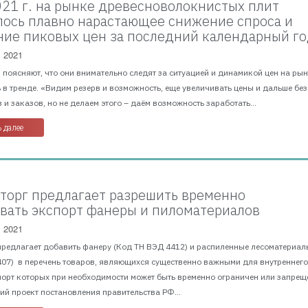
2021 г. на рынке древесноволокнистых плит
ось плавно нарастающее снижение спроса и
ие пиковых цен за последний календарный г
, 2021
поясняют, что они внимательно следят за ситуацией и динамикой цен на рын
 в тренде. «Видим резерв и возможность, еще увеличивать цены и дальше без
 и заказов, но не делаем этого – даём возможность заработать...
 далее
орг предлагает разрешить временно
вать экспорт фанеры и пиломатериалов
, 2021
предлагает добавить фанеру (Код ТН ВЭД 4412) и распиленные лесоматериал
407) в перечень товаров, являющихся существенно важными для внутреннег
порт которых при необходимости может быть временно ограничен или запрещ
й проект постановления правительства РФ...