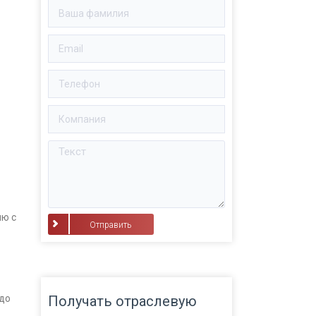
ию с
⠀Отправить⠀
Получать отраслевую
до