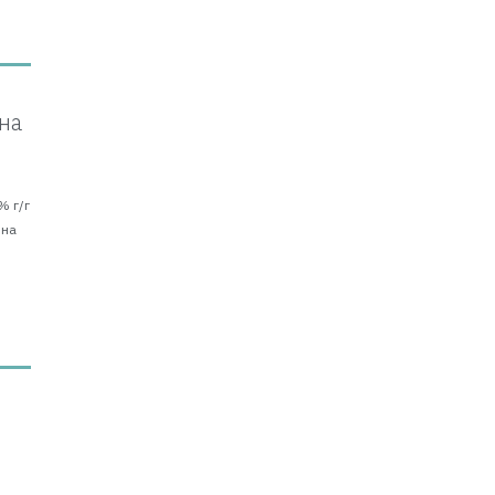
на
% г/г
 на