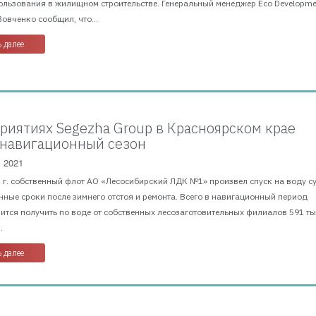
ользования в жилищном строительстве. Генеральный менеджер Eco Developme
овченко сообщил, что...
 далее
риятиях Segezha Group в Красноярском крае
 навигационный сезон
, 2021
1 г. собственный флот АО «Лесосибирский ЛДК №1» произвел спуск на воду с
ные сроки после зимнего отстоя и ремонта. Всего в навигационный период
ится получить по воде от собственных лесозаготовительных филиалов 591 тыс
.
 далее