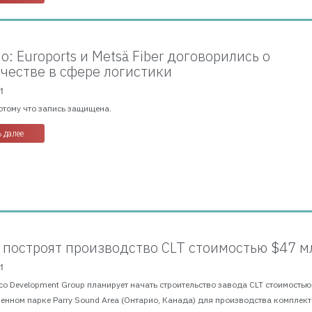
: Euroports и Metsä Fiber договорились о
честве в сфере логистики
1
отому что запись защищена.
 далее
 построят производство CLT стоимостью $47 м
1
Eco Development Group планирует начать строительство завода CLT стоимостью
енном парке Parry Sound Area (Онтарио, Канада) для производства комплек