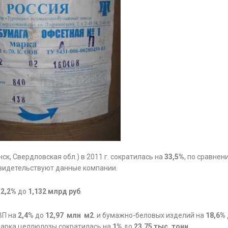
ск, Свердловская обл.) в 2011 г. сократилась на
33,5%
, по сравнен
 свидетельствуют данные компании.
12,2%
до
1,132 млрд руб
.
ВП на
2,4
% до
12,97 млн м2
. и бумажно-беловых изделий на
18,6%
 варка целлюлозы сократилась на
1%
до
23,75 тыс. тонн
.