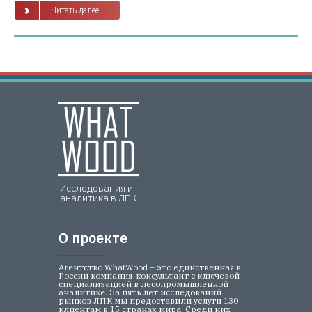
Читать далее
Исследования и
аналитика в ЛПК
О проекте
О проекте
Агентство WhatWood – это единственная в
России компания-консультант с ключевой
специализацией в лесопромышленной
аналитике. За пять лет исследований
рынков ЛПК мы предоставили услуги 130
клиентам в 15 странах мира. Среди них