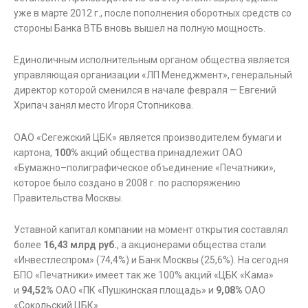
уже в марте 2012 г., после пополнения оборотных средств со
стороны Банка ВТБ вновь вышел на полную мощность.
Единоличным исполнительным органом общества является
управляющая организации «ЛП Менеджмент», генеральный
директор которой сменился в начале февраля — Евгений
Хрипач занял место Игоря Стопникова.
ОАО «Сегежский ЦБК» является производителем бумаги и
картона,
100%
акций общества принадлежит ОАО
«Бумажно–полиграфическое объединение «Печатники»,
которое было создано в 2008 г. по распоряжению
Правительства Москвы.
Уставной капитал компании на момент открытия составлял
более
16,43 млрд руб.
, а акционерами общества стали
«Инвестлеспром» (74,4%) и Банк Москвы (25,6%). На сегодня
БПО «Печатники» имеет так же 100% акций «ЦБК «Кама»
и
94,52%
ОАО «ПК «Пушкинская площадь» и
9,08%
ОАО
«Сокольский ЦБК».