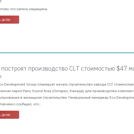
1
отому что запись защищена.
 далее
 построят производство CLT стоимостью $47 м
1
Eco Development Group планирует начать строительство завода CLT стоимостью
енном парке Parry Sound Area (Онтарио, Канада) для производства комплек
ользования в жилищном строительстве. Генеральный менеджер Eco Developme
овченко сообщил, что...
 далее