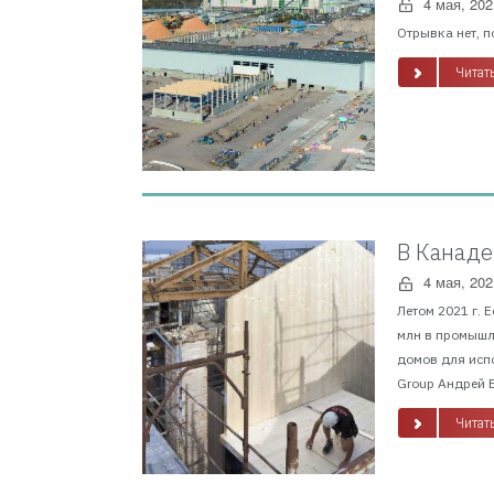
4 мая, 202
Отрывка нет, п
Читать
В Канаде
4 мая, 202
Летом 2021 г. 
млн в промышл
домов для исп
Group Андрей В
Читать