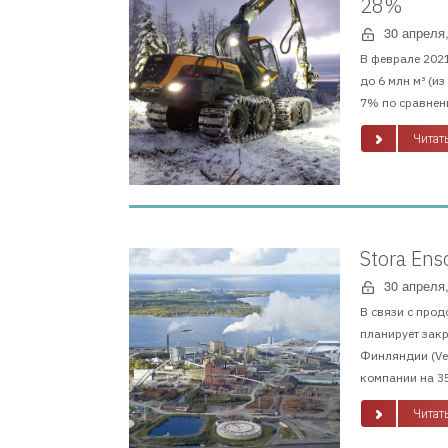
28%
30 апреля
В феврале 2021
до 6 млн м³ (и
7% по сравнени
Читать
Stora En
30 апреля
В связи с прод
планирует зак
Финляндии (Vei
компании на 35
Читать