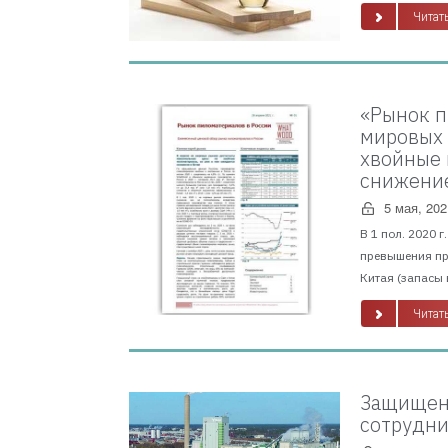
Читать
«Рынок п
мировых 
хвойные 
снижение
5 мая, 202
В 1 пол. 2020 
превышения пр
Китая (запасы 
Читать
Защищено
сотрудни