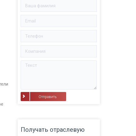
тели
⠀Отправить⠀
ое
Получать отраслевую