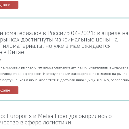
 далее
иломатериалов в России» 04-2021: в апреле на
рынках достигнуты максимальные цены на
пиломатериалы, но уже в мае ожидается
 в Китае
1
г. на мировых рынках отмечалось снижение цен на пиломатериалы вследствие
оизводства над спросом. К этому привели затоваривание складов на рынке
в порту Шанхая в июне-июле 2020 г. достигли пика 1,5-1,6 млн м³), ослабление
 далее
: Euroports и Metsä Fiber договорились о
честве в сфере логистики