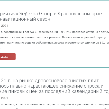
риятиях Segezha Group в Красноярском крае
 навигационный сезон
, 2021
1 г. собственный флот АО «Лесосибирский ЛДК №1» произвел спуск на воду с
ные сроки после зимнего отстоя и ремонта. Всего в навигационный период
ится получить по воде от собственных лесозаготовительных филиалов 591 тыс
.
 далее
2021 г. на рынке древесноволокнистых плит
ось плавно нарастающее снижение спроса и
ие пиковых цен за последний календарный г
, 2021
поясняют, что они внимательно следят за ситуацией и динамикой цен на рын