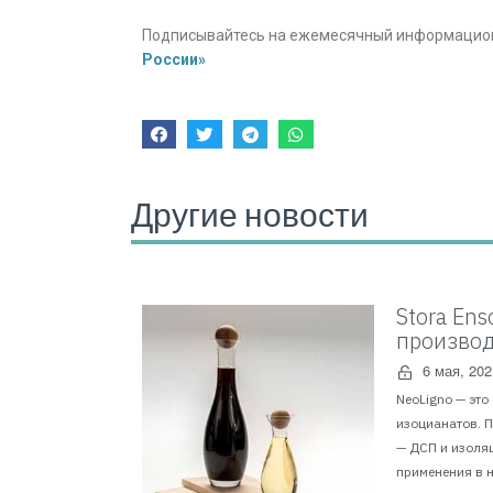
Подписывайтесь на ежемесячный информацио
России»
Другие новости
Stora En
производ
6 мая, 202
NeoLigno — это
изоцианатов. 
— ДСП и изоля
применения в н