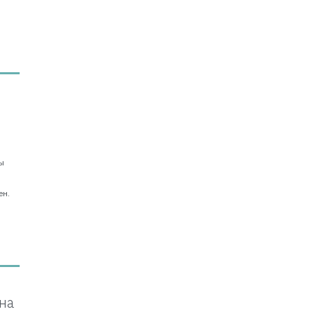
ы
о
ен.
на