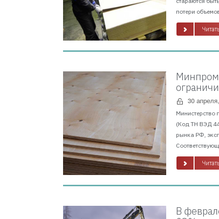
стараются быть
потери объемов
Читать
Минпромт
ограничи
30 апреля
Министерство 
(Код ТН ВЭД 4
рынка РФ, экс
Соответствующи
Читать
В феврал