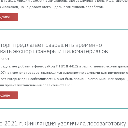
 в тренде. «Видим резерв и возможность, еще увеличивать цены и дальше без
 и заказов, но не делаем этого – даём возможность заработать...
 далее
орг предлагает разрешить временно
вать экспорт фанеры и пиломатериалов
, 2021
предлагает добавить фанеру (Код ТН ВЭД 4412) и распиленные лесоматериал
407) в перечень товаров, являющихся существенно важными для внутреннег
порт которых при необходимости может быть временно ограничен или запрещ
й проект постановления правительства РФ...
 далее
е 2021 г. Финляндия увеличила лесозаготовку 