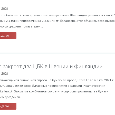
, 2021
 г. объём заготовки круглых лесоматериалов в Финляндии увеличился на 28
з них 2,4 млн м³ пиловочника и 3,6 млн м³ балансов). Этот объем вывоза вырос
ю со средним показателем...
 далее
so закроет два ЦБК в Швеции и Финляндии
, 2021
олжающимся снижением спроса на бумагу в Европе, Stora Enso в 3 кв. 2021 г.
рыть два целлюлозно-бумажных предприятия в Швеции (Kvarnsveden) и
tsiluoto). Закрытие комбинатов сократит мощность производства бумаги
% до 2,6 млн...
 далее