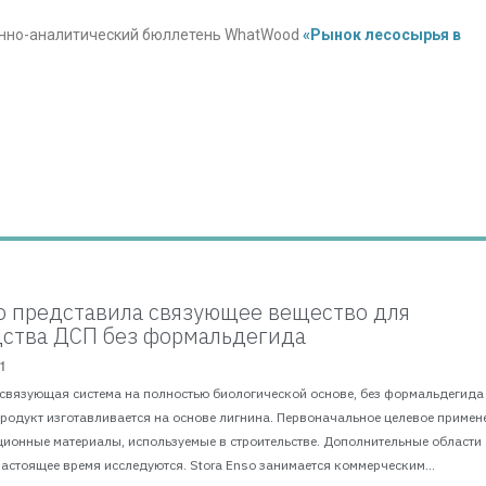
нно-аналитический бюллетень WhatWood
«Рынок лесосырья в
so представила связующее вещество для
ства ДСП без формальдегида
1
 связующая система на полностью биологической основе, без формальдегида
Продукт изготавливается на основе лигнина. Первоначальное целевое примен
ционные материалы, используемые в строительстве. Дополнительные области
астоящее время исследуются. Stora Enso занимается коммерческим...