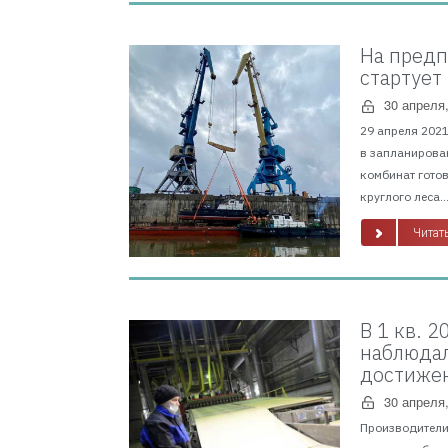
На предп
стартует
30 апреля
29 апреля 202
в запланирован
комбинат готов
круглого леса...
Читать
В 1 кв. 
наблюдал
достижен
30 апреля
Производители 