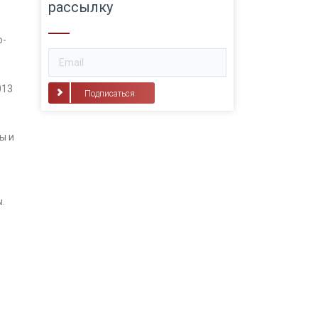
рассылку
о-
013
Подписаться
ы и
.