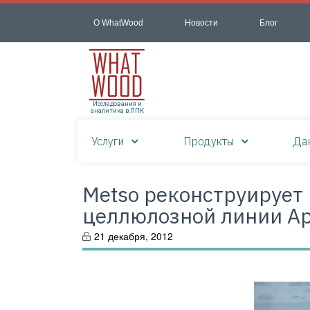
О WhatWood
Новости
Блог
Исследования и
аналитика в ЛПК
Услуги
Продукты
Да
Metso реконструирует
целлюлозной линии Ар
21 декабря, 2012