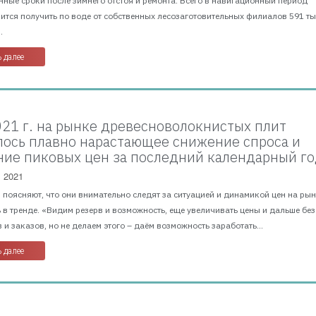
ные сроки после зимнего отстоя и ремонта. Всего в навигационный период
ится получить по воде от собственных лесозаготовительных филиалов 591 тыс
.
 далее
2021 г. на рынке древесноволокнистых плит
ось плавно нарастающее снижение спроса и
ие пиковых цен за последний календарный г
, 2021
поясняют, что они внимательно следят за ситуацией и динамикой цен на рын
 в тренде. «Видим резерв и возможность, еще увеличивать цены и дальше без
 и заказов, но не делаем этого – даём возможность заработать...
 далее