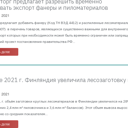
орг предлагает разрешить временно
вать экспорт фанеры и пиломатериалов
, 2021
предлагает добавить фанеру (Код ТН ВЭД 4412) и распиленные лесоматериал
407) в перечень товаров, являющихся существенно важными для внутреннег
порт которых при необходимости может быть временно ограничен или запрещ
й проект постановления правительства РФ...
 далее
е 2021 г. Финляндия увеличила лесозаготовку 
, 2021
 г. объём заготовки круглых лесоматериалов в Финляндии увеличился на 28
з них 2,4 млн м³ пиловочника и 3,6 млн м³ балансов). Этот объем вывоза вырос
ю со средним показателем...
 далее