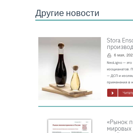
Другие новости
Stora En
производ
6 мая, 202
NeoLigno — это
изоцианатов. 
— ДСП и изоля
применения в н
Читать
«Рынок п
мировых 