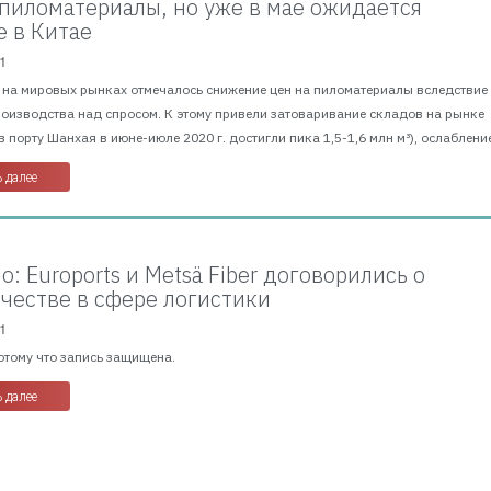
пиломатериалы, но уже в мае ожидается
 в Китае
1
г. на мировых рынках отмечалось снижение цен на пиломатериалы вследствие
оизводства над спросом. К этому привели затоваривание складов на рынке
в порту Шанхая в июне-июле 2020 г. достигли пика 1,5-1,6 млн м³), ослабление
 далее
: Euroports и Metsä Fiber договорились о
честве в сфере логистики
1
отому что запись защищена.
 далее