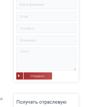
⠀Отправить⠀
ой
Получать отраслевую