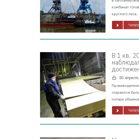
в запланирован
комбинат готов
круглого леса...
Читать
В 1 кв. 
наблюдал
достижен
30 апреля
Производители 
стараются быть
потери объемов
Читать