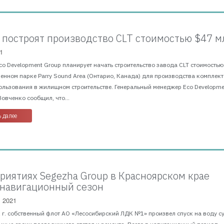
 построят производство CLT стоимостью $47 м
1
Eco Development Group планирует начать строительство завода CLT стоимостью
енном парке Parry Sound Area (Онтарио, Канада) для производства комплек
ользования в жилищном строительстве. Генеральный менеджер Eco Developme
овченко сообщил, что...
 далее
риятиях Segezha Group в Красноярском крае
 навигационный сезон
, 2021
1 г. собственный флот АО «Лесосибирский ЛДК №1» произвел спуск на воду с