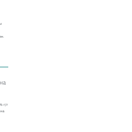
ы
о
ен.
на
% г/г
 на