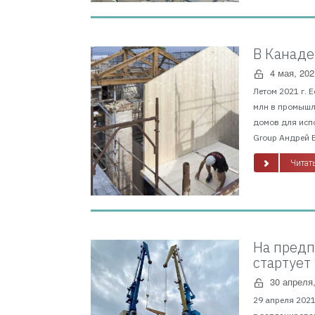
В Канаде
4 мая, 202
Летом 2021 г. 
млн в промышл
домов для исп
Group Андрей В
Читать
На предп
стартует
30 апреля
29 апреля 202