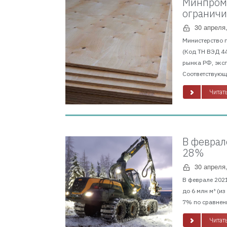
Минпромт
ограничи
30 апреля
Министерство 
(Код ТН ВЭД 4
рынка РФ, экс
Соответствующи
Читать
В феврал
28%
30 апреля
В феврале 2021
до 6 млн м³ (и
7% по сравнени
Читать