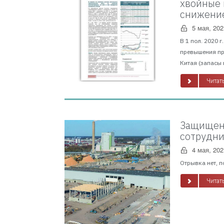
хвойные 
снижение
5 мая, 202
В 1 пол. 2020 
превышения пр
Китая (запасы 
Читать
Защищено
сотрудни
4 мая, 202
Отрывка нет, п
Читать