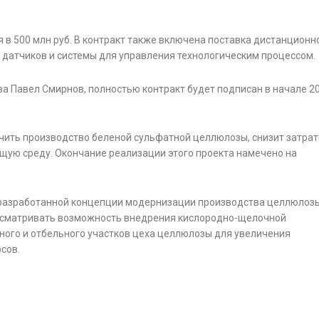
в 500 млн руб. В контракт также включена поставка дистанционн
 датчиков и системы для управления технологическим процессом.
ва Павел Смирнов, полностью контракт будет подписан в начале 2
чить производство беленой сульфатной целлюлозы, снизит затрат
щую среду. Окончание реализации этого проекта намечено на
 разработанной концепции модернизации производства целлюлозы
ссматривать возможность внедрения кислородно-щелочной
ного и отбельного участков цеха целлюлозы для увеличения
сов.