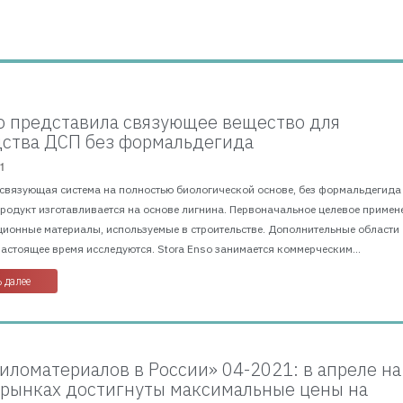
so представила связующее вещество для
ства ДСП без формальдегида
1
 связующая система на полностью биологической основе, без формальдегида
Продукт изготавливается на основе лигнина. Первоначальное целевое примен
ционные материалы, используемые в строительстве. Дополнительные области
астоящее время исследуются. Stora Enso занимается коммерческим...
 далее
иломатериалов в России» 04-2021: в апреле на
рынках достигнуты максимальные цены на