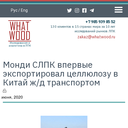
Рус
/
Eng
+7 985 939 85 52
130 клиентов в 15 странах мира за 10 лет
исследований рынков ЛПК
zakaz@whatwood.ru
Исследования и
аналитика в ЛПК
Монди СЛПК впервые
экспортировал целлюлозу в
Китай ж/д транспортом
 июня, 2020