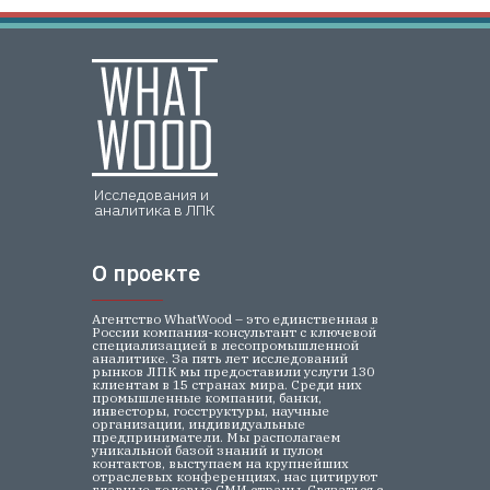
Исследования и
аналитика в ЛПК
О проекте
О проекте
Агентство WhatWood – это единственная в
России компания-консультант с ключевой
специализацией в лесопромышленной
аналитике. За пять лет исследований
рынков ЛПК мы предоставили услуги 130
клиентам в 15 странах мира. Среди них
промышленные компании, банки,
инвесторы, госструктуры, научные
организации, индивидуальные
предприниматели. Мы располагаем
уникальной базой знаний и пулом
контактов, выступаем на крупнейших
отраслевых конференциях, нас цитируют
главные деловые СМИ страны. Связаться с