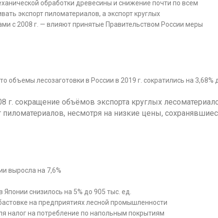
еханической обработки древесины и снижение почти по всем
вать экспорт пиломатериалов, а экспорт круглых
ми с 2008 г. — влияют принятые Правительством России меры
о объемы лесозаготовки в России в 2019 г. сократились на 3,68% 
08 г. сокращение объёмов экспорта круглых лесоматериал
 пиломатериалов, несмотря на низкие цены, сохранявшиес
ии выросла на 7,6%
 Японии снизилось на 5% до 905 тыс. ед.
бастовке на предприятиях лесной промышленности
уля налог на потребление по напольным покрытиям