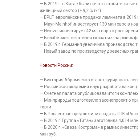
— В 2019 г. в Китае были начаты строительные п
жилищный сектор (+ 9,2 % г/г)
— EPLF: европейские продажи ламината в 2019 
— Mayr-Melnhof инвестирует 130 млн евро в но
— Heinzel инвестирует 42 млн евро в расширен
— Brexit может негативно сказаться на рынок
— В 2019 г. Германия увеличила производство 
— Новый завод по производству древесных гра
Новости России:
— Виктория Абрамченко станет курировать лес
— Российская академия наук разработала конц
— Счетная палата опубликовала итоги комплек
— Минприроды подготовило законопроект о пр
торги
— В Рослесхозе предложили создать ППК «Росс
— В 2019 г. Группа «Титан» заготовила 4,014 млн
— В 2020 г. «Свеза Кострома» в рамках инвест
млн руб.