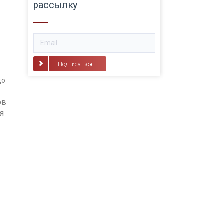
рассылку
Подписаться
до
ов
я