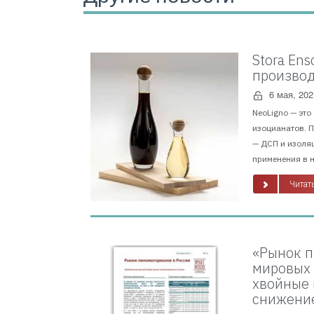
Stora En
производ
6 мая, 202
NeoLigno — это
изоцианатов. 
— ДСП и изоля
применения в н
Читать
«Рынок п
мировых 
хвойные 
снижение