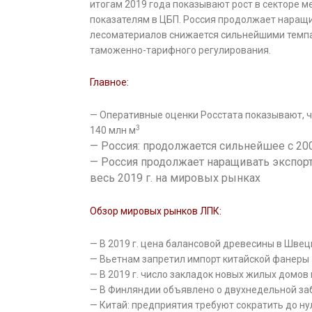
итогам 2019 года показывают рост в секторе м
показателям в ЦБП. Россия продолжает наращи
лесоматериалов снижается сильнейшими темпа
таможенно-тарифного регулирования.
Главное:
— Оперативные оценки Росстата показывают, чт
3
140 млн м
— Россия: продолжается сильнейшее с 20
— Россия продолжает наращивать экспорт
весь 2019 г. на мировых рынках
Обзор мировых рынков ЛПК:
— В 2019 г. цена балансовой древесины в Швец
— Вьетнам запретил импорт китайской фанеры
— В 2019 г. число закладок новых жилых домов в
— В Финляндии объявлено о двухнедельной за
— Китай: предприятия требуют сократить до н