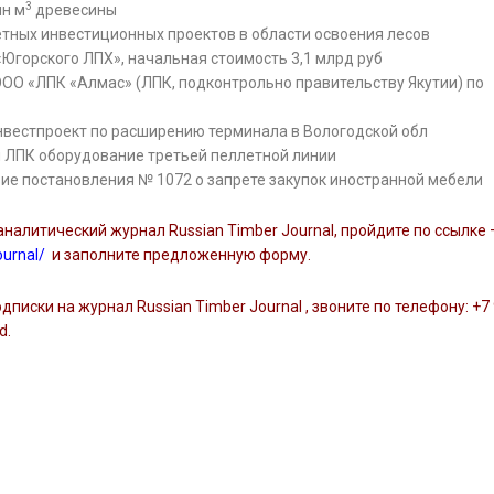
3
лн м
древесины
тных инвестиционных проектов в области освоения лесов
 «Югорского ЛПХ», начальная стоимость 3,1 млрд руб
ООО «ЛПК «Алмас» (ЛПК, подконтрольно правительству Якутии) по
нвестпроект по расширению терминала в Вологодской обл
м ЛПК оборудование третьей пеллетной линии
ие постановления № 1072 о запрете закупок иностранной мебели
алитический журнал Russian Timber Journal, пройдите по ссылке 
ournal/
и заполните предложенную форму.
писки на журнал Russian Timber Journal , звоните по телефону: +7
d.