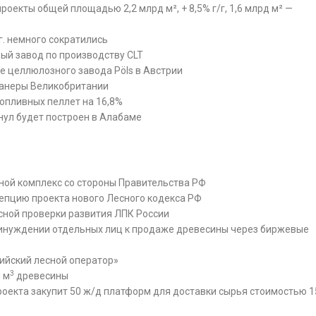
роекты общей площадью 2,2 млрд м², + 8,5% г/г, 1,6 млрд м² —
г. немного сократились
вый завод по производству CLT
ие целлюлозного завода Pöls в Австрии
 фанеры Великобритании
топливных пеллет на 16,8%
нул будет построен в Алабаме
ной комплекс со стороны Правительства РФ
епцию проекта нового Лесного кодекса РФ
сной проверки развития ЛПК России
инуждении отдельных лиц к продаже древесины через биржевые
ийский лесной оператор»
3
 м
древесины
проекта закупит 50 ж/д платформ для доставки сырья стоимостью 1