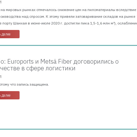
1
г. на мировых рынках отмечалось снижение цен на пиломатериалы вследствие
оизводства над спросом. К этому привели затоваривание складов на рынке
в порту Шанхая в июне-июле 2020 г. достигли пика 1,5-1,6 млн м³), ослабление
 далее
: Euroports и Metsä Fiber договорились о
честве в сфере логистики
1
отому что запись защищена.
 далее