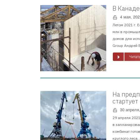
В Канаде
4 мая, 202
Летом 2021 г. 
млн в промышл
домов для исп
Group Андрей В
Читать
На предп
стартует
30 апреля
29 апреля 202
в запланирован
комбинат готов
круглого леса...