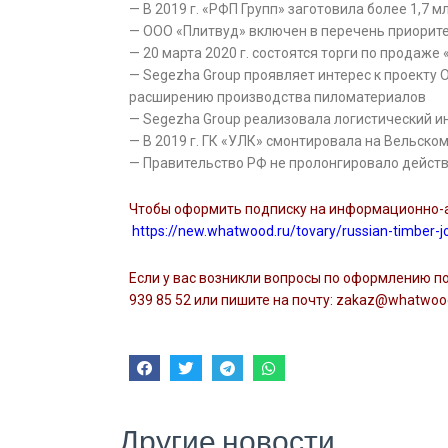
— В 2019 г. «РФП Групп» заготовила более 1,7 м
— ООО «Плитвуд» включен в перечень приорите
— 20 марта 2020 г. состоятся торги по продаже
— Segezha Group проявляет интерес к проекту 
расширению производства пиломатериалов
— Segezha Group реализовала логистический и
— В 2019 г. ГК «УЛК» смонтировала на Вельско
— Правительство РФ не пролонгировало действ
Чтобы оформить подписку на информационно-ан
https://new.whatwood.ru/tovary/russian-timber-j
Если у вас возникли вопросы по оформлению под
939 85 52 или пишите на почту: zakaz@whatwoo
Другие новости