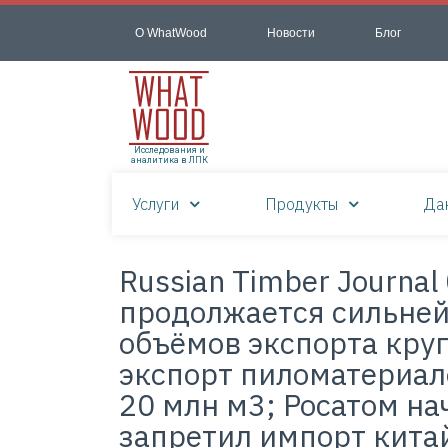
О WhatWood
Новости
Блог
Исследования и
аналитика в ЛПК
Услуги
Продукты
Да
Russian Timber Journal
продолжается сильней
объёмов экспорта круг
экспорт пиломатериал
20 млн м3; Росатом на
запретил импорт кита