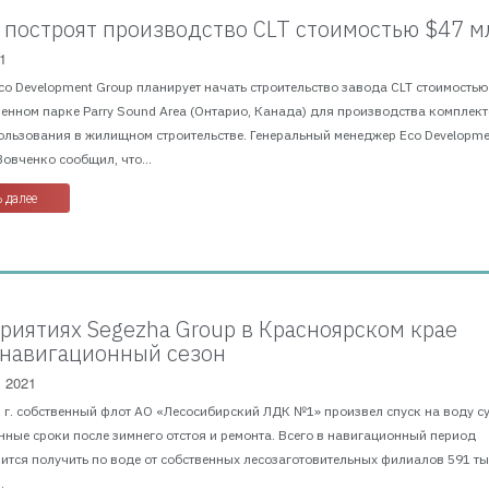
 построят производство CLT стоимостью $47 м
1
Eco Development Group планирует начать строительство завода CLT стоимостью
енном парке Parry Sound Area (Онтарио, Канада) для производства комплек
ользования в жилищном строительстве. Генеральный менеджер Eco Developme
овченко сообщил, что...
 далее
риятиях Segezha Group в Красноярском крае
 навигационный сезон
, 2021
1 г. собственный флот АО «Лесосибирский ЛДК №1» произвел спуск на воду с
ные сроки после зимнего отстоя и ремонта. Всего в навигационный период
ится получить по воде от собственных лесозаготовительных филиалов 591 тыс
.