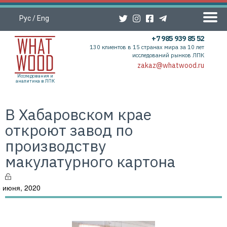
Рус
/
Eng
+7 985 939 85 52
130 клиентов в 15 странах мира за 10 лет
исследований рынков ЛПК
zakaz@whatwood.ru
Исследования и
аналитика в ЛПК
В Хабаровском крае
откроют завод по
производству
макулатурного картона
 июня, 2020