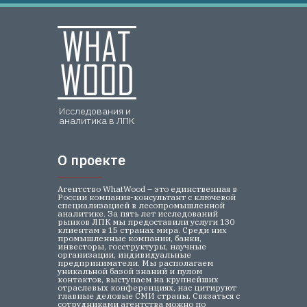
Исследования и
аналитика в ЛПК
О проекте
О проекте
Агентство WhatWood – это единственная в
России компания-консультант с ключевой
специализацией в лесопромышленной
аналитике. За пять лет исследований
рынков ЛПК мы предоставили услуги 130
клиентам в 15 странах мира. Среди них
промышленные компании, банки,
инвесторы, госструктуры, научные
организации, индивидуальные
предприниматели. Мы располагаем
уникальной базой знаний и пулом
контактов, выступаем на крупнейших
отраслевых конференциях, нас цитируют
главные деловые СМИ страны. Связаться с
сотрудниками агентства можно по