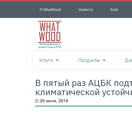
О WhatWood
Новости
Блог
Исследования и
аналитика в ЛПК
Услуги
Продукты
Да
В пятый раз АЦБК под
климатической устойч
20 июля, 2019