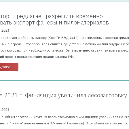
орг предлагает разрешить временно
вать экспорт фанеры и пиломатериалов
, 2021
предлагает добавить фанеру (Код ТН ВЭД 4412) и распиленные лесоматериал
407) в перечень товаров, являющихся существенно важными для внутреннег
порт которых при необходимости может быть временно ограничен или запрещ
й проект постановления правительства РФ...
 далее
е 2021 г. Финляндия увеличила лесозаготовку 
, 2021
 г. объём заготовки круглых лесоматериалов в Финляндии увеличился на 28
з них 2,4 млн м³ пиловочника и 3,6 млн м³ балансов). Этот объем вывоза вырос