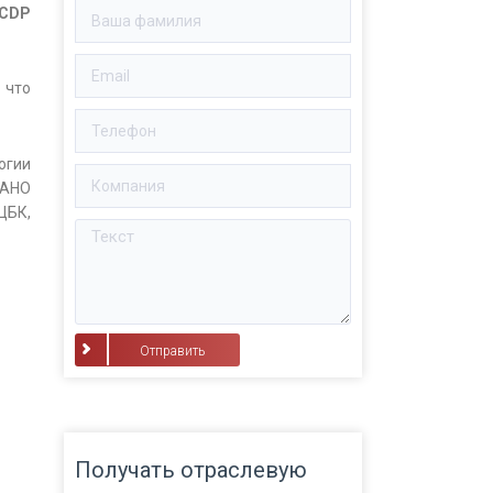
 CDP
 что
огии
(АНО
ЦБК,
⠀Отправить⠀
Получать отраслевую