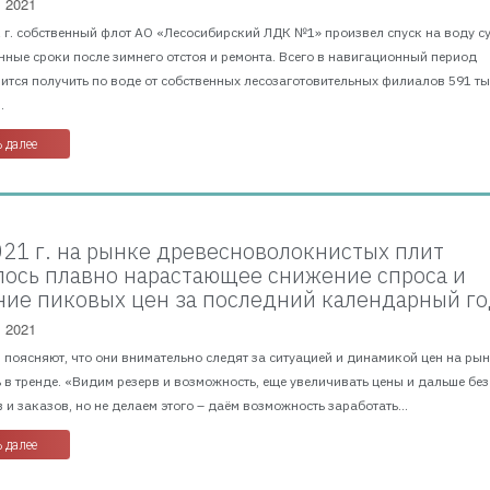
, 2021
1 г. собственный флот АО «Лесосибирский ЛДК №1» произвел спуск на воду с
ные сроки после зимнего отстоя и ремонта. Всего в навигационный период
ится получить по воде от собственных лесозаготовительных филиалов 591 тыс
.
 далее
2021 г. на рынке древесноволокнистых плит
ось плавно нарастающее снижение спроса и
ие пиковых цен за последний календарный г
, 2021
поясняют, что они внимательно следят за ситуацией и динамикой цен на рын
 в тренде. «Видим резерв и возможность, еще увеличивать цены и дальше без
 и заказов, но не делаем этого – даём возможность заработать...
 далее