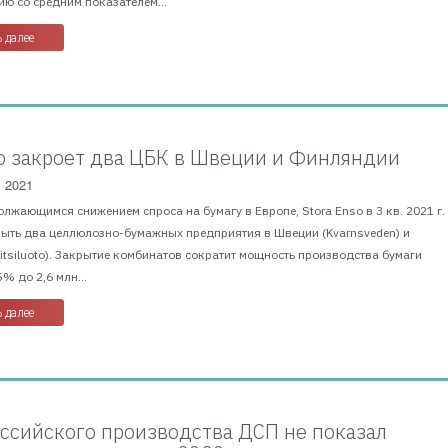
ю со средним показателем...
 далее
so закроет два ЦБК в Швеции и Финляндии
, 2021
олжающимся снижением спроса на бумагу в Европе, Stora Enso в 3 кв. 2021 г.
рыть два целлюлозно-бумажных предприятия в Швеции (Kvarnsveden) и
tsiluoto). Закрытие комбинатов сократит мощность производства бумаги
% до 2,6 млн...
 далее
ссийского производства ДСП не показал