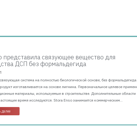
so представила связующее вещество для
ства ДСП без формальдегида
1
 связующая система на полностью биологической основе, без формальдегида
Продукт изготавливается на основе лигнина. Первоначальное целевое примен
ционные материалы, используемые в строительстве. Дополнительные области
астоящее время исследуются. Stora Enso занимается коммерческим...
 далее