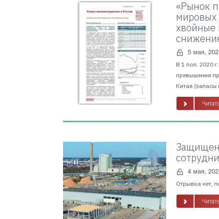
«Рынок п
мировых 
хвойные 
снижение
5 мая, 202
В 1 пол. 2020 
превышения пр
Китая (запасы 
Читать
Защищено
сотрудни
4 мая, 202
Отрывка нет, п
Читать