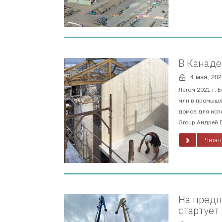
В Канаде
4 мая, 202
Летом 2021 г. 
млн в промышл
домов для исп
Group Андрей В
Читать
На предп
стартует