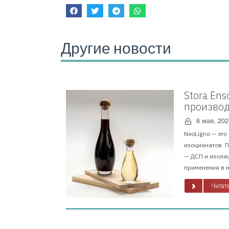
Другие новости
Stora En
производ
6 мая, 202
NeoLigno — это
изоцианатов. 
— ДСП и изоля
применения в н
Читать