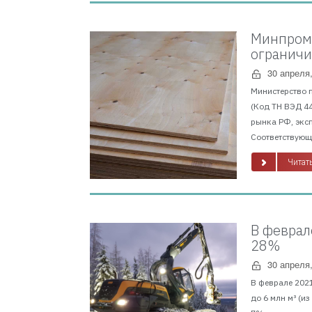
Минпромт
ограничи
30 апреля
Министерство 
(Код ТН ВЭД 4
рынка РФ, экс
Соответствующи
Читать
В феврал
28%
30 апреля
В феврале 2021
до 6 млн м³ (и