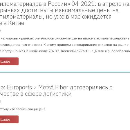
иломатериалов в России» 04-2021: в апреле на
рынках достигнуты максимальные цены на
пиломатериалы, но уже в мае ожидается
 в Китае
1
г. на мировых рынках отмечалось снижение цен на пиломатериалы вследствие
оизводства над спросом. К этому привели затоваривание складов на рынке
в порту Шанхая в июне-июле 2020 г. достигли пика 1,5-1,6 млн м³), ослабление
 далее
: Euroports и Metsä Fiber договорились о
честве в сфере логистики
1
отому что запись защищена.
 далее