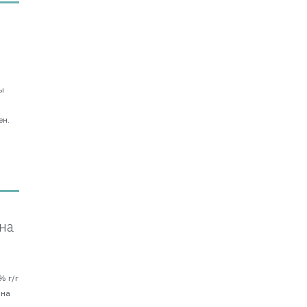
ы
о
ен.
на
% г/г
 на