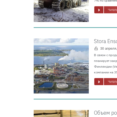
7% по сравнени
Читать
Stora En
30 апреля
В связи с прод
планирует зак
Финляндии (Vei
компании на 35
Читать
Объем ро