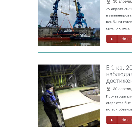
30 апреля
29 апреля 202
в запланирован
комбинат готов
круглого леса...
Читать
В 1 кв. 
наблюдал
достижен
30 апреля
Производители 
стараются быть
потери объемов
Читать