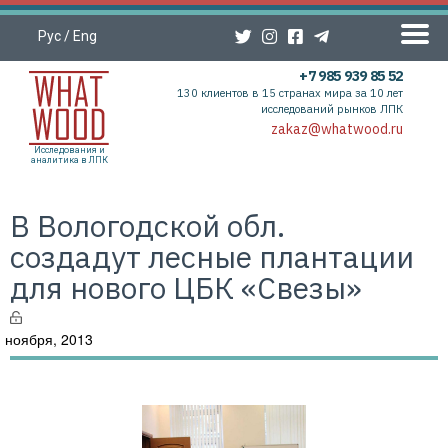
Рус
/
Eng
+7 985 939 85 52
130 клиентов в 15 странах мира за 10 лет
исследований рынков ЛПК
zakaz@whatwood.ru
Исследования и
аналитика в ЛПК
В Вологодской обл.
создадут лесные плантации
для нового ЦБК «Свезы»
 ноября, 2013