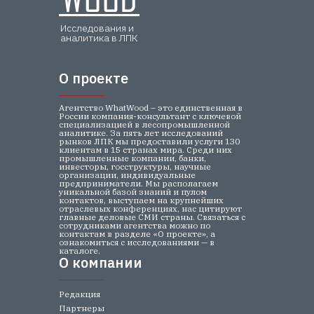
Исследования и
аналитика в ЛПК
О проекте
О проекте
Агентство WhatWood – это единственная в
России компания-консультант с ключевой
специализацией в лесопромышленной
аналитике. За пять лет исследований
рынков ЛПК мы предоставили услуги 130
клиентам в 15 странах мира. Среди них
промышленные компании, банки,
инвесторы, госструктуры, научные
организации, индивидуальные
предприниматели. Мы располагаем
уникальной базой знаний и пулом
контактов, выступаем на крупнейших
отраслевых конференциях, нас цитируют
главные деловые СМИ страны. Связаться с
сотрудниками агентства можно по
контактам в разделе «О проекте», а
ознакомиться с исследованиями — в
каталоге.
О компании
О компании
Редакция
Партнеры