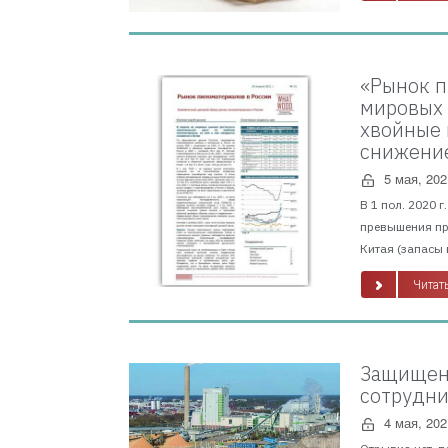
«Рынок п
мировых 
хвойные 
снижение
5 мая, 202
В 1 пол. 2020 
превышения пр
Китая (запасы 
Читать
Защищено
сотрудни
4 мая, 202