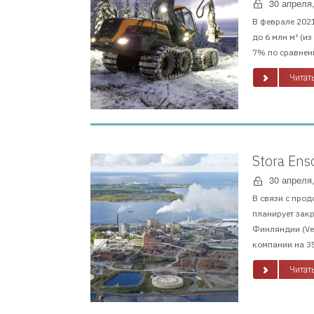
30 апреля
В феврале 2021
до 6 млн м³ (и
7% по сравнени
Читать
Stora En
30 апреля
В связи с прод
планирует зак
Финляндии (Vei
компании на 35
Читать