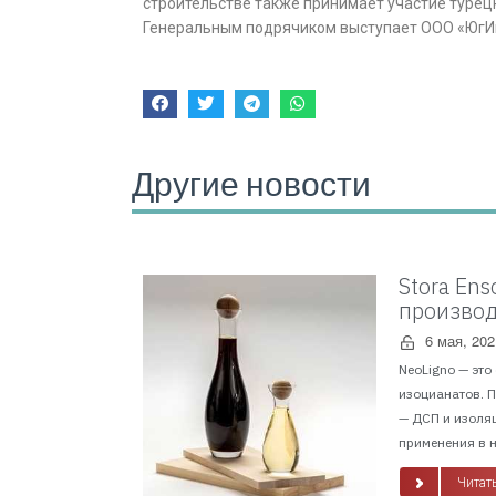
строительстве также принимает участие турец
Генеральным подрячиком выступает ООО «ЮгИ
Другие новости
Stora En
производ
6 мая, 202
NeoLigno — это
изоцианатов. 
— ДСП и изоля
применения в н
Читать