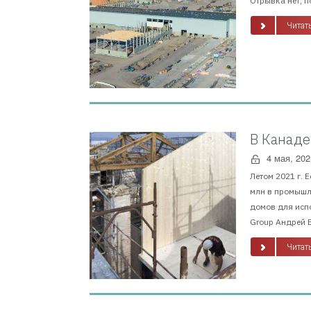
Отрывка нет, п
Читать
В Канаде
4 мая, 202
Летом 2021 г. 
млн в промышл
домов для исп
Group Андрей В
Читать