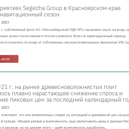
риятиях Segezha Group в Красноярском крае
 навигационный сезон
, 2021
1 г. собственный флот АО «Лесосибирский ЛДК №1» произвел спуск на воду с
ные сроки после зимнего отстоя и ремонта. Всего в навигационный период
ится получить по воде от собственных лесозаготовительных филиалов 591 тыс
.
 далее
2021 г. на рынке древесноволокнистых плит
ось плавно нарастающее снижение спроса и
ие пиковых цен за последний календарный г
, 2021
поясняют, что они внимательно следят за ситуацией и динамикой цен на рын
 в тренде. «Видим резерв и возможность, еще увеличивать цены и дальше без
 и заказов, но не делаем этого – даём возможность заработать...