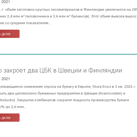
, 2021
 г. объём заготовки круглых лесоматериалов в Финляндии увеличился на 28
з них 2,4 млн м³ пиловочника и 3,6 млн м³ балансов). Этот объем вывоза вырос
ю со средним показателем...
 далее
so закроет два ЦБК в Швеции и Финляндии
, 2021
олжающимся снижением спроса на бумагу в Европе, Stora Enso в 3 кв. 2021 г.
рыть два целлюлозно-бумажных предприятия в Швеции (Kvarnsveden) и
tsiluoto). Закрытие комбинатов сократит мощность производства бумаги
% до 2,6 млн...
 далее