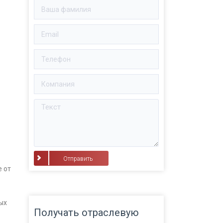
⠀Отправить⠀
е от
ых
Получать отраслевую