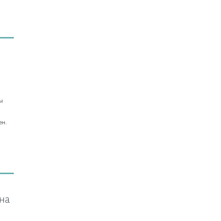
ы
о
ен.
на