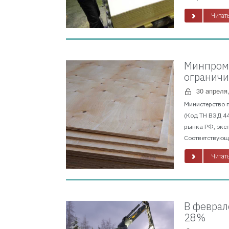
Читать
Минпромт
ограничи
30 апреля
Министерство 
(Код ТН ВЭД 4
рынка РФ, экс
Соответствующи
Читать
В феврал
28%