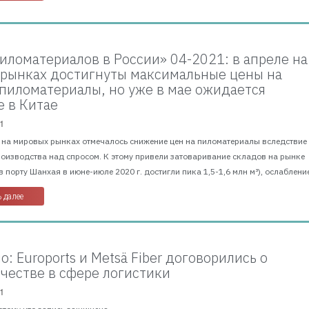
иломатериалов в России» 04-2021: в апреле на
рынках достигнуты максимальные цены на
пиломатериалы, но уже в мае ожидается
 в Китае
1
г. на мировых рынках отмечалось снижение цен на пиломатериалы вследствие
оизводства над спросом. К этому привели затоваривание складов на рынке
в порту Шанхая в июне-июле 2020 г. достигли пика 1,5-1,6 млн м³), ослабление
 далее
: Euroports и Metsä Fiber договорились о
честве в сфере логистики
1