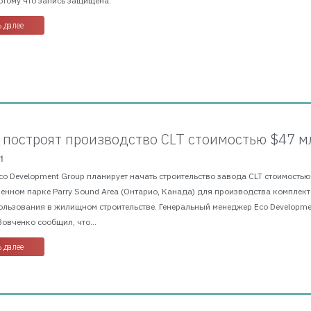
отому что запись защищена.
 далее
 построят производство CLT стоимостью $47 м
1
Eco Development Group планирует начать строительство завода CLT стоимостью
енном парке Parry Sound Area (Онтарио, Канада) для производства комплек
ользования в жилищном строительстве. Генеральный менеджер Eco Developme
овченко сообщил, что...
 далее