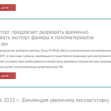
 далее
орг предлагает разрешить временно
вать экспорт фанеры и пиломатериалов
, 2021
предлагает добавить фанеру (Код ТН ВЭД 4412) и распиленные лесоматериал
407) в перечень товаров, являющихся существенно важными для внутреннег
порт которых при необходимости может быть временно ограничен или запрещ
й проект постановления правительства РФ...
 далее
е 2021 г. Финляндия увеличила лесозаготовку 