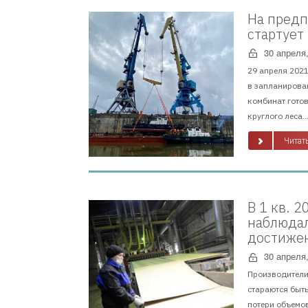
На предп
стартует
30 апреля
29 апреля 202
в запланирован
комбинат готов
круглого леса...
Читать
В 1 кв. 
наблюдал
достижен
30 апреля
Производители 
стараются быть
потери объемов