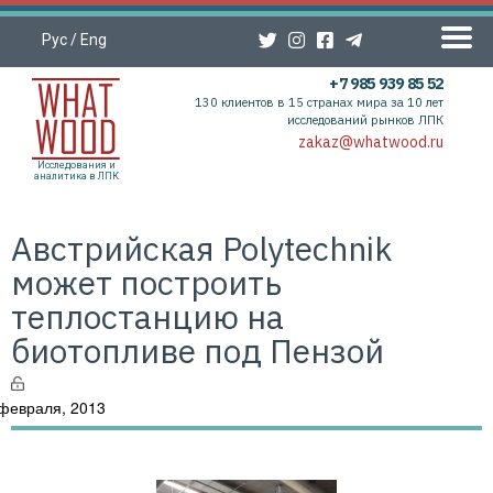
Рус
/
Eng
+7 985 939 85 52
130 клиентов в 15 странах мира за 10 лет
исследований рынков ЛПК
zakaz@whatwood.ru
Исследования и
аналитика в ЛПК
Австрийская Polytechnik
может построить
теплостанцию на
биотопливе под Пензой
февраля, 2013