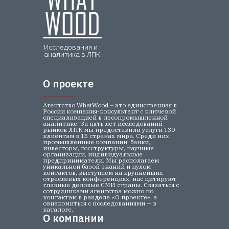
Исследования и
аналитика в ЛПК
О проекте
О проекте
Агентство WhatWood – это единственная в
России компания-консультант с ключевой
специализацией в лесопромышленной
аналитике. За пять лет исследований
рынков ЛПК мы предоставили услуги 130
клиентам в 15 странах мира. Среди них
промышленные компании, банки,
инвесторы, госструктуры, научные
организации, индивидуальные
предприниматели. Мы располагаем
уникальной базой знаний и пулом
контактов, выступаем на крупнейших
отраслевых конференциях, нас цитируют
главные деловые СМИ страны. Связаться с
сотрудниками агентства можно по
контактам в разделе «О проекте», а
ознакомиться с исследованиями — в
каталоге.
О компании
О компании