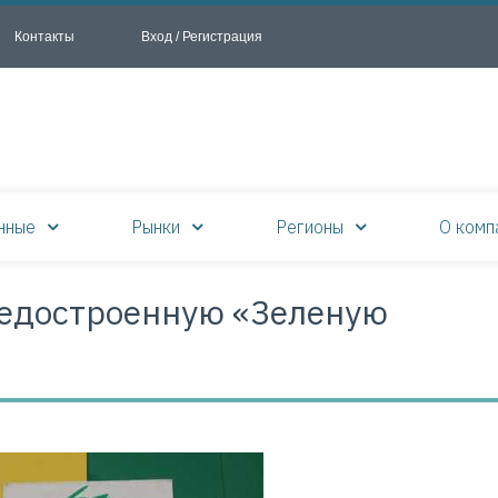
Контакты
Вход / Регистрация
нные
Рынки
Регионы
О комп
недостроенную «Зеленую
м