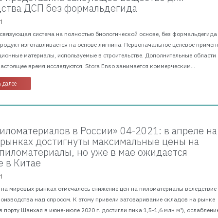
ства ДСП без формальдегида
1
 связующая система на полностью биологической основе, без формальдегида
Продукт изготавливается на основе лигнина. Первоначальное целевое примен
ционные материалы, используемые в строительстве. Дополнительные области
астоящее время исследуются. Stora Enso занимается коммерческим...
 далее
иломатериалов в России» 04-2021: в апреле на
рынках достигнуты максимальные цены на
пиломатериалы, но уже в мае ожидается
 в Китае
1
г. на мировых рынках отмечалось снижение цен на пиломатериалы вследствие
оизводства над спросом. К этому привели затоваривание складов на рынке
в порту Шанхая в июне-июле 2020 г. достигли пика 1,5-1,6 млн м³), ослабление