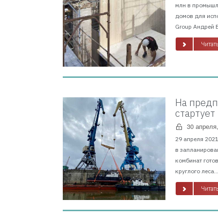
млн в промышл
домов для исп
Group Андрей В
Читать
На предп
стартует
30 апреля
29 апреля 202
в запланирован
комбинат готов
круглого леса...
Читать