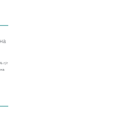
на
% г/г
 на