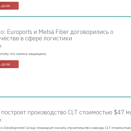
 далее
: Euroports и Metsä Fiber договорились о
честве в сфере логистики
1
отому что запись защищена.
 далее
 построят производство CLT стоимостью $47 м
1
Eco Development Group планирует начать строительство завода CLT стоимостью