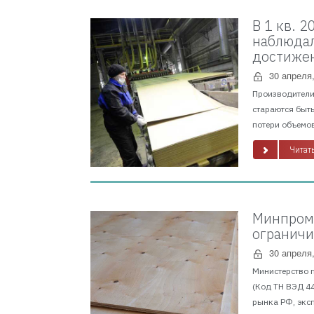
В 1 кв. 
наблюдал
достижен
30 апреля
Производители 
стараются быть
потери объемов
Читать
Минпромт
ограничи
30 апреля
Министерство 
(Код ТН ВЭД 4
рынка РФ, экс