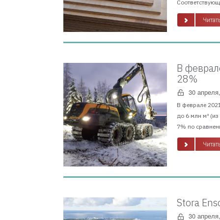
Соответствующи
Читать
В феврал
28%
30 апреля
В феврале 2021
до 6 млн м³ (и
7% по сравнени
Читать
Stora En
30 апреля