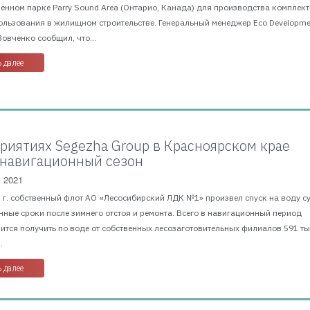
енном парке Parry Sound Area (Онтарио, Канада) для производства комплек
ользования в жилищном строительстве. Генеральный менеджер Eco Developme
овченко сообщил, что...
 далее
риятиях Segezha Group в Красноярском крае
 навигационный сезон
, 2021
1 г. собственный флот АО «Лесосибирский ЛДК №1» произвел спуск на воду с
ные сроки после зимнего отстоя и ремонта. Всего в навигационный период
ится получить по воде от собственных лесозаготовительных филиалов 591 тыс
.
 далее