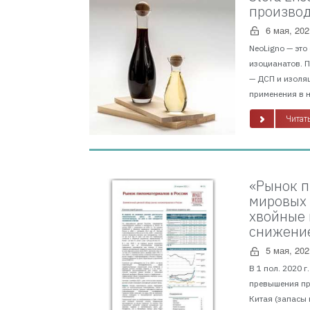
производ
6 мая, 202
NeoLigno — это
изоцианатов. 
— ДСП и изоля
применения в н
Читать
«Рынок п
мировых 
хвойные 
снижение
5 мая, 202
В 1 пол. 2020 
превышения пр
Китая (запасы 