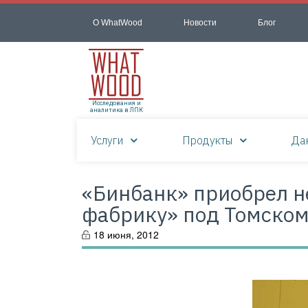
О WhatWood
Новости
Блог
Исследования и
аналитика в ЛПК
Услуги
Продукты
Да
«Бинбанк» приобрел 
фабрику» под Томско
18 июня, 2012