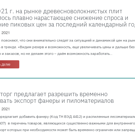
2021 г. на рынке древесноволокнистых плит
ось плавно нарастающее снижение спроса и
ие пиковых цен за последний календарный г
, 2021
поясняют, что они внимательно следят за ситуацией и динамикой цен на рын
 в тренде. «Видим резерв и возможность, еще увеличивать цены и дальше без
 и заказов, но не делаем этого – даём возможность заработать...
 далее
орг предлагает разрешить временно
вать экспорт фанеры и пиломатериалов
, 2021
предлагает добавить фанеру (Код ТН ВЭД 4412) и распиленные лесоматериал
407) в перечень товаров, являющихся существенно важными для внутреннег
порт которых при необходимости может быть временно ограничен или запрещ