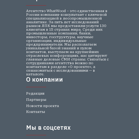
Агентство WhatWood – это единственная в
России компания-консультант с ключевой
специализацией в лесопромышленной
аналитике. За пять лет исследований
рынков ЛПК мы предоставили услуги 130
клиентам в 15 странах мира. Среди них
промышленные компании, банки,
инвесторы, госструктуры, научные
организации, индивидуальные
предприниматели. Мы располагаем
уникальной базой знаний и пулом
контактов, выступаем на крупнейших
отраслевых конференциях, нас цитируют
главные деловые СМИ страны. Связаться с
сотрудниками агентства можно по
контактам в разделе «О проекте», а
ознакомиться с исследованиями — в
каталоге.
О компании
О компании
Редакция
Партнеры
Новости проекта
Контакты
Мы в соцсетях
Мы в соцсетях