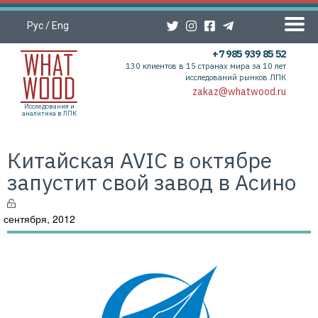
Рус
/
Eng
+7 985 939 85 52
130 клиентов в 15 странах мира за 10 лет
исследований рынков ЛПК
zakaz@whatwood.ru
Исследования и
аналитика в ЛПК
Китайская AVIC в октябре
запустит свой завод в Асино
 сентября, 2012