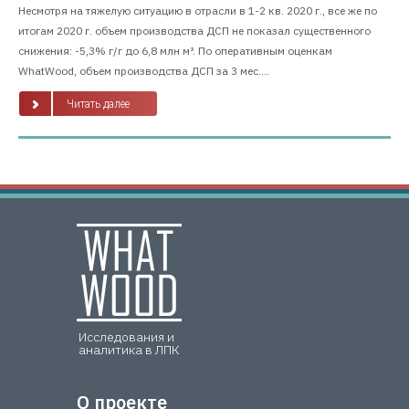
Несмотря на тяжелую ситуацию в отрасли в 1-2 кв. 2020 г., все же по
итогам 2020 г. объем производства ДСП не показал существенного
снижения: -5,3% г/г до 6,8 млн м³. По оперативным оценкам
WhatWood, объем производства ДСП за 3 мес....
Читать далее
Исследования и
аналитика в ЛПК
О проекте
О проекте