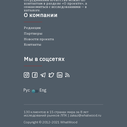
контактам в разделе «О проекте», а
ознакомиться с исследованиями — в
каталоге.
О компании
О компании
Редакция
Партнеры
Новости проекта
Контакты
Мы в соцсетях
Мы в соцсетях
Рус
Eng
130 клиентов в 15 странах мира за 8 лет
исследований рынков ЛПК | zakaz@whatwood.ru
Copyright © 2012-2021 WhatWood