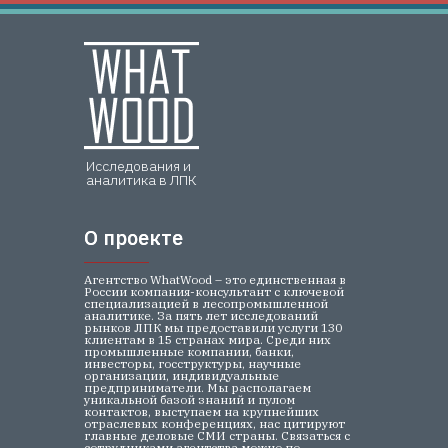
Исследования и
аналитика в ЛПК
О проекте
О проекте
Агентство WhatWood – это единственная в
России компания-консультант с ключевой
специализацией в лесопромышленной
аналитике. За пять лет исследований
рынков ЛПК мы предоставили услуги 130
клиентам в 15 странах мира. Среди них
промышленные компании, банки,
инвесторы, госструктуры, научные
организации, индивидуальные
предприниматели. Мы располагаем
уникальной базой знаний и пулом
контактов, выступаем на крупнейших
отраслевых конференциях, нас цитируют
главные деловые СМИ страны. Связаться с
сотрудниками агентства можно по