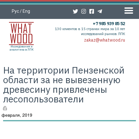
Рус
/
Eng
+7 985 939 85 52
130 клиентов в 15 странах мира за 10 лет
исследований рынков ЛПК
zakaz@whatwood.ru
Исследования и
аналитика в ЛПК
На территории Пензенской
области за не вывезенную
древесину привлечены
лесопользователи
 февраля, 2019