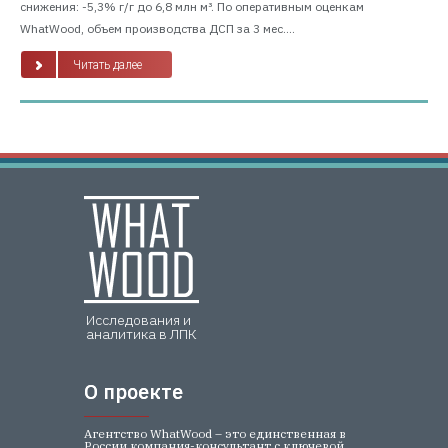
снижения: -5,3% г/г до 6,8 млн м³. По оперативным оценкам
WhatWood, объем производства ДСП за 3 мес....
Читать далее
Исследования и
аналитика в ЛПК
О проекте
О проекте
Агентство WhatWood – это единственная в
России компания-консультант с ключевой