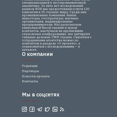
специализацией в лесопромышленной
аналитике. За пять лет исследований
рынков ЛПК мы предоставили услуги 130
клиентам в 15 странах мира. Среди них
промышленные компании, банки,
инвесторы, госструктуры, научные
организации, индивидуальные
предприниматели. Мы располагаем
уникальной базой знаний и пулом
контактов, выступаем на крупнейших
отраслевых конференциях, нас цитируют
главные деловые СМИ страны. Связаться с
сотрудниками агентства можно по
контактам в разделе «О проекте», а
ознакомиться с исследованиями — в
каталоге.
О компании
О компании
Редакция
Партнеры
Новости проекта
Контакты
Мы в соцсетях
Мы в соцсетях