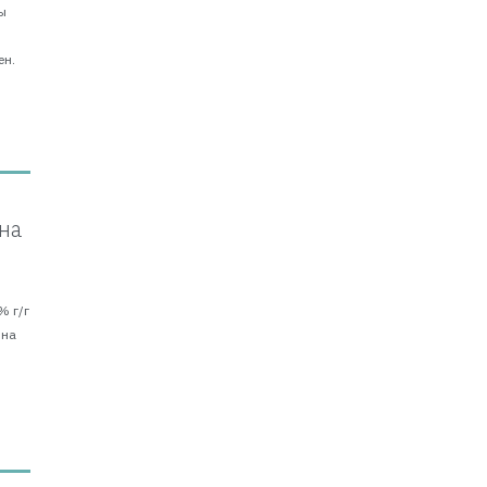
ы
о
ен.
на
% г/г
 на