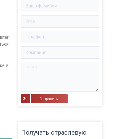
ster
ться
ке в
⠀Отправить⠀
Получать отраслевую