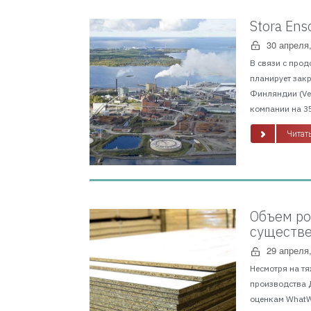
Stora En
30 апреля
В связи с прод
планирует зак
Финляндии (Vei
компании на 35
Читать
Объем ро
существе
29 апреля
Несмотря на тяж
производства Д
оценкам WhatWo