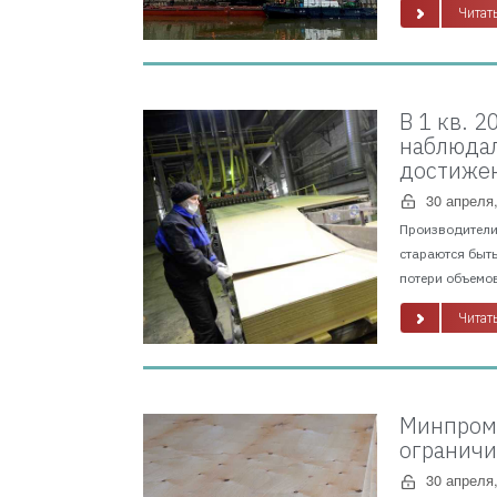
Читать
В 1 кв. 
наблюдал
достижен
30 апреля
Производители 
стараются быть
потери объемов
Читать
Минпромт
ограничи
30 апреля