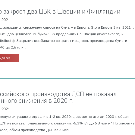
so закроет два ЦБК в Швеции и Финляндии
, 2021
олжающимся снижением спроса на бумагу в Европе, Stora Enso в 3 кв. 2021 г.
рыть два целлюлозно-бумажных предприятия в Швеции (Kvarnsveden) и
tsiluoto). Закрытие комбинатов сократит мощность производства бумаги
% до 2,6 млн...
 далее
ссийского производства ДСП не показал
нного снижения в 2020 г.
, 2021
елую ситуацию в отрасли в 1-2 кв. 2020 г., все же по итогам 2020 г. объем
СП не показал существенного снижения: -5,3% г/г до 6,8 млн м³. По операти
od, объем производства ДСП за 3 мес....