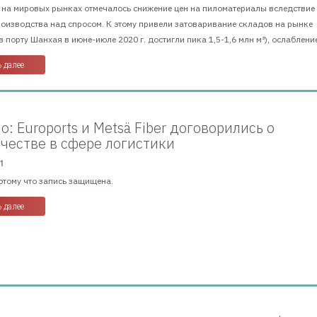
г. на мировых рынках отмечалось снижение цен на пиломатериалы вследствие
оизводства над спросом. К этому привели затоваривание складов на рынке
в порту Шанхая в июне-июле 2020 г. достигли пика 1,5-1,6 млн м³), ослабление
 далее
: Euroports и Metsä Fiber договорились о
честве в сфере логистики
1
отому что запись защищена.
 далее