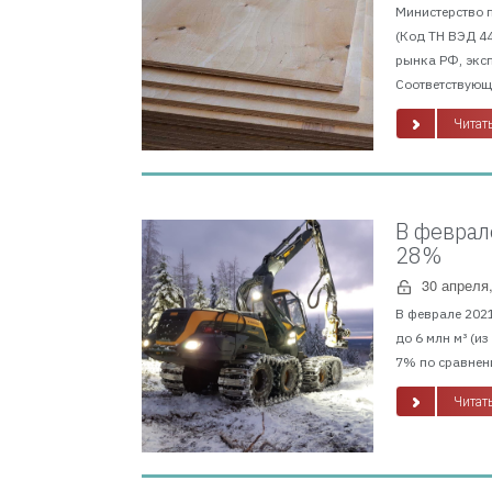
Министерство 
(Код ТН ВЭД 4
рынка РФ, экс
Соответствующи
Читать
В феврал
28%
30 апреля
В феврале 2021
до 6 млн м³ (и
7% по сравнени
Читать