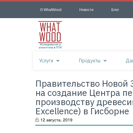
О WhatWood
Новости
Блог
Исследования и
аналитика в ЛПК
Услуги
Продукты
Да
Правительство Новой 
на создание Центра пе
производству древесин
Excellence) в Гисборне
12 августа, 2019