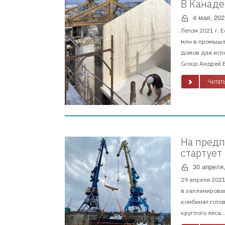
В Канаде
4 мая, 202
Летом 2021 г. 
млн в промышл
домов для исп
Group Андрей В
Читать
На предп
стартует
30 апреля
29 апреля 202
в запланирован
комбинат готов
круглого леса...