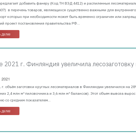
предлагает добавить фанеру (Код ТН ВЭД 4412) и распиленные лесоматериал
407) в перечень товаров, являющихся существенно важными для внутреннег
порт которых при необходимости может быть временно ограничен или запрещ
й проект постановления правительства РФ...
 далее
е 2021 г. Финляндия увеличила лесозаготовку 
, 2021
 г. объём заготовки круглых лесоматериалов в Финляндии увеличился на 28
з них 2,4 млн м³ пиловочника и 3,6 млн м³ балансов). Этот объем вывоза вырос
ю со средним показателем...
 далее