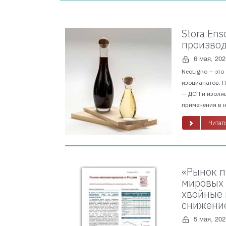
Stora En
производ
6 мая, 202
NeoLigno — это
изоцианатов. 
— ДСП и изоля
применения в н
Читать
«Рынок п
мировых 
хвойные 
снижение
5 мая, 202