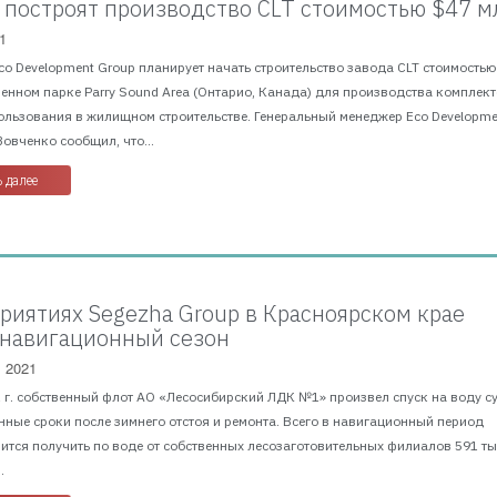
 построят производство CLT стоимостью $47 м
1
Eco Development Group планирует начать строительство завода CLT стоимостью
енном парке Parry Sound Area (Онтарио, Канада) для производства комплек
ользования в жилищном строительстве. Генеральный менеджер Eco Developme
овченко сообщил, что...
 далее
риятиях Segezha Group в Красноярском крае
 навигационный сезон
, 2021
1 г. собственный флот АО «Лесосибирский ЛДК №1» произвел спуск на воду с
ные сроки после зимнего отстоя и ремонта. Всего в навигационный период
ится получить по воде от собственных лесозаготовительных филиалов 591 тыс
.