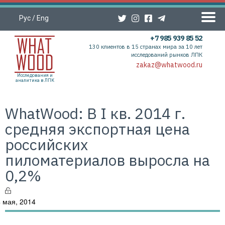
Рус
/
Eng
+7 985 939 85 52
130 клиентов в 15 странах мира за 10 лет
исследований рынков ЛПК
zakaz@whatwood.ru
Исследования и
аналитика в ЛПК
WhatWood: В I кв. 2014 г.
средняя экспортная цена
российских
пиломатериалов выросла на
0,2%
 мая, 2014