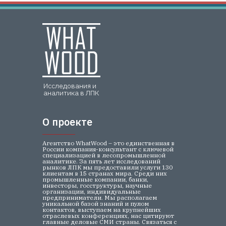
Исследования и
аналитика в ЛПК
О проекте
О проекте
Агентство WhatWood – это единственная в
России компания-консультант с ключевой
специализацией в лесопромышленной
аналитике. За пять лет исследований
рынков ЛПК мы предоставили услуги 130
клиентам в 15 странах мира. Среди них
промышленные компании, банки,
инвесторы, госструктуры, научные
организации, индивидуальные
предприниматели. Мы располагаем
уникальной базой знаний и пулом
контактов, выступаем на крупнейших
отраслевых конференциях, нас цитируют
главные деловые СМИ страны. Связаться с