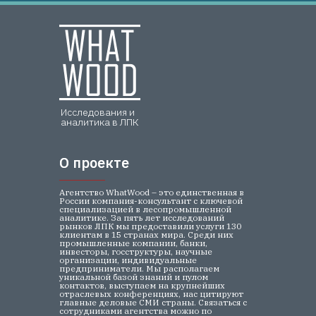
Исследования и
аналитика в ЛПК
О проекте
О проекте
Агентство WhatWood – это единственная в
России компания-консультант с ключевой
специализацией в лесопромышленной
аналитике. За пять лет исследований
рынков ЛПК мы предоставили услуги 130
клиентам в 15 странах мира. Среди них
промышленные компании, банки,
инвесторы, госструктуры, научные
организации, индивидуальные
предприниматели. Мы располагаем
уникальной базой знаний и пулом
контактов, выступаем на крупнейших
отраслевых конференциях, нас цитируют
главные деловые СМИ страны. Связаться с
сотрудниками агентства можно по