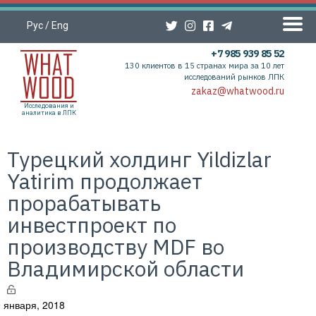
Рус
/
Eng
+7 985 939 85 52
130 клиентов в 15 странах мира за 10 лет
исследований рынков ЛПК
zakaz@whatwood.ru
Исследования и
аналитика в ЛПК
Турецкий холдинг Yildizlar
Yatirim продолжает
прорабатывать
инвестпроект по
производству MDF во
Владимирской области
 января, 2018