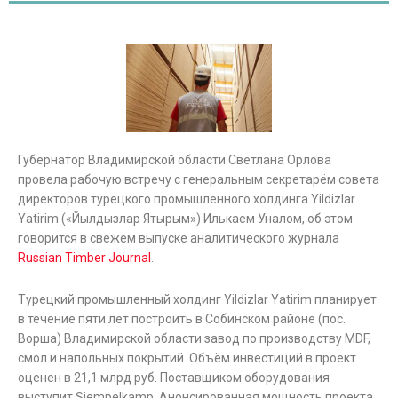
Губернатор Владимирской области Светлана Орлова
провела рабочую встречу с генеральным секретарём совета
директоров турецкого промышленного холдинга Yildizlar
Yatirim («Йылдызлар Ятырым») Илькаем Уналом, об этом
говорится в свежем выпуске аналитического журнала
Russian Timber Journal
.
Турецкий промышленный холдинг Yildizlar Yatirim планирует
в течение пяти лет построить в Собинском районе (пос.
Ворша) Владимирской области завод по производству MDF,
смол и напольных покрытий. Объём инвестиций в проект
оценен в 21,1 млрд руб. Поставщиком оборудования
выступит Siempelkamp. Анонсированная мощность проекта