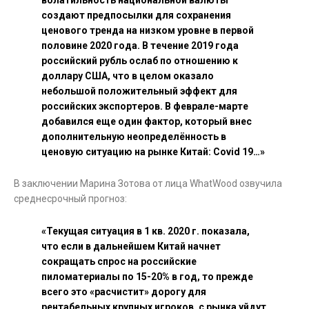
создают предпосылки для сохранения
ценового тренда на низком уровне в первой
половине 2020 года. В течение 2019 года
российский рубль ослаб по отношению к
доллару США, что в целом оказало
небольшой положительный эффект для
российских экспортеров. В феврале-марте
добавился еще один фактор, который внес
дополнительную неопределённость в
ценовую ситуацию на рынке Китай: Covid 19…»
В заключении Марина Зотова от лица WhatWood озвучила
среднесрочный прогноз:
«Текущая ситуация в 1 кв. 2020 г. показала,
что если в дальнейшем Китай начнет
сокращать спрос на российские
пиломатериалы по 15-20% в год, то прежде
всего это «расчистит» дорогу для
рентабельных крупных игроков, с рынка уйдут