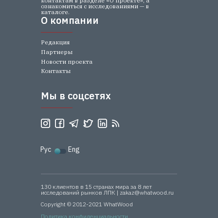
контактам в разделе «О проекте», а
ознакомиться с исследованиями — в
каталоге.
О компании
О компании
Редакция
Партнеры
Новости проекта
Контакты
Мы в соцсетях
Мы в соцсетях
Рус
Eng
130 клиентов в 15 странах мира за 8 лет
исследований рынков ЛПК | zakaz@whatwood.ru
Copyright © 2012-2021 WhatWood
Политика конфиденциальности