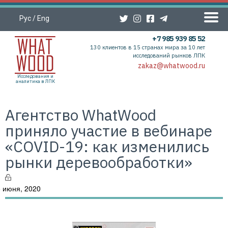
Рус
/
Eng
+7 985 939 85 52
130 клиентов в 15 странах мира за 10 лет
исследований рынков ЛПК
zakaz@whatwood.ru
Исследования и
аналитика в ЛПК
Агентство WhatWood
приняло участие в вебинаре
«COVID-19: как изменились
рынки деревообработки»
 июня, 2020