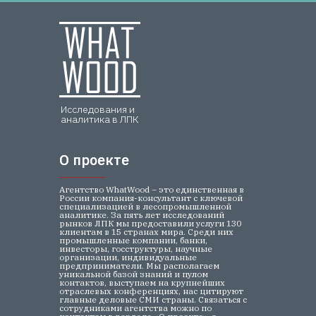
Исследования и
аналитика в ЛПК
О проекте
О проекте
Агентство WhatWood – это единственная в
России компания-консультант с ключевой
специализацией в лесопромышленной
аналитике. За пять лет исследований
рынков ЛПК мы предоставили услуги 130
клиентам в 15 странах мира. Среди них
промышленные компании, банки,
инвесторы, госструктуры, научные
организации, индивидуальные
предприниматели. Мы располагаем
уникальной базой знаний и пулом
контактов, выступаем на крупнейших
отраслевых конференциях, нас цитируют
главные деловые СМИ страны. Связаться с
сотрудниками агентства можно по