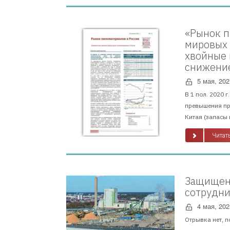
«Рынок п
мировых 
хвойные 
снижение
5 мая, 202
В 1 пол. 2020 
превышения пр
Китая (запасы 
Читать
Защищено
сотрудни
4 мая, 202
Отрывка нет, п