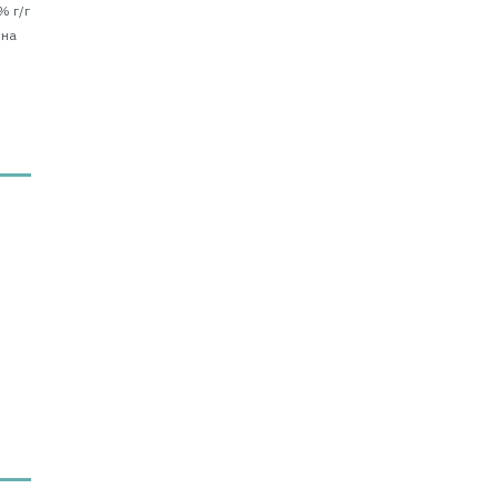
% г/г
 на