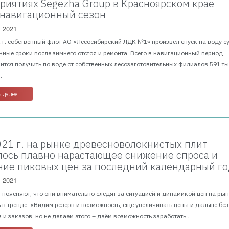
риятиях Segezha Group в Красноярском крае
 навигационный сезон
, 2021
1 г. собственный флот АО «Лесосибирский ЛДК №1» произвел спуск на воду с
ные сроки после зимнего отстоя и ремонта. Всего в навигационный период
ится получить по воде от собственных лесозаготовительных филиалов 591 тыс
.
 далее
2021 г. на рынке древесноволокнистых плит
ось плавно нарастающее снижение спроса и
ие пиковых цен за последний календарный г
, 2021
поясняют, что они внимательно следят за ситуацией и динамикой цен на рын
 в тренде. «Видим резерв и возможность, еще увеличивать цены и дальше без
 и заказов, но не делаем этого – даём возможность заработать...