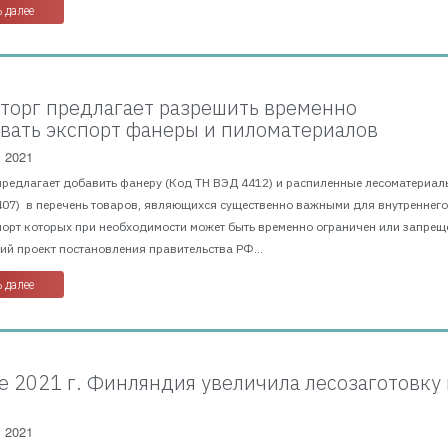
 далее
орг предлагает разрешить временно
вать экспорт фанеры и пиломатериалов
, 2021
предлагает добавить фанеру (Код ТН ВЭД 4412) и распиленные лесоматериал
407) в перечень товаров, являющихся существенно важными для внутреннег
порт которых при необходимости может быть временно ограничен или запрещ
й проект постановления правительства РФ...
 далее
е 2021 г. Финляндия увеличила лесозаготовку 
, 2021