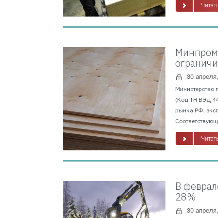
Читать
Минпромт
ограничи
30 апреля
Министерство 
(Код ТН ВЭД 4
рынка РФ, экс
Соответствующи
Читать
В феврал
28%
30 апреля