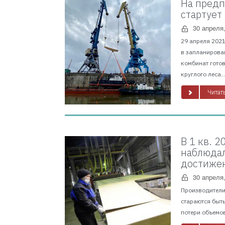
На предп
стартует
30 апреля
29 апреля 202
в запланирован
комбинат готов
круглого леса...
Читать
В 1 кв. 
наблюдал
достижен
30 апреля
Производители 
стараются быть
потери объемов