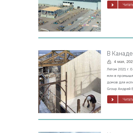
Читать
В Канаде
4 мая, 202
Летом 2021 г. 
млн в промышл
домов для исп
Group Андрей В
Читать