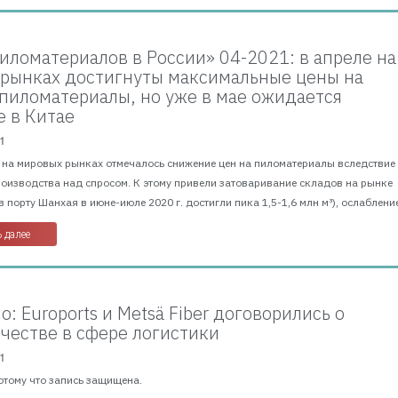
иломатериалов в России» 04-2021: в апреле на
рынках достигнуты максимальные цены на
пиломатериалы, но уже в мае ожидается
 в Китае
1
г. на мировых рынках отмечалось снижение цен на пиломатериалы вследствие
оизводства над спросом. К этому привели затоваривание складов на рынке
в порту Шанхая в июне-июле 2020 г. достигли пика 1,5-1,6 млн м³), ослабление
 далее
: Euroports и Metsä Fiber договорились о
честве в сфере логистики
1
отому что запись защищена.