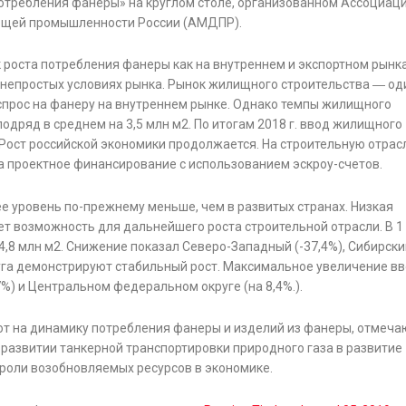
отребления фанеры» на круглом столе, организованном Ассоциац
ющей промышленности России (АМДПР).
роста потребления фанеры как на внутреннем и экспортном рынка
непростых условиях рынка. Рынок жилищного строительства ― од
спрос на фанеру на внутреннем рынке. Однако темпы жилищного
одряд в среднем на 3,5 млн м2. По итогам 2018 г. ввод жилищного
). Рост российской экономики продолжается. На строительную отрас
 проектное финансирование с использованием эскроу-счетов.
е уровень по-прежнему меньше, чем в развитых странах. Низкая
т возможность для дальнейшего роста строительной отрасли. В 1 
14,8 млн м2. Снижение показал Северо-Западный (-37,4%), Сибирски
руга демонстрируют стабильный рост. Максимальное увеличение в
) и Центральном федеральном округе (на 8,4%.).
т на динамику потребления фанеры и изделий из фанеры, отмеча
в развитии танкерной транспортировки природного газа в развитие
роли возобновляемых ресурсов в экономике.