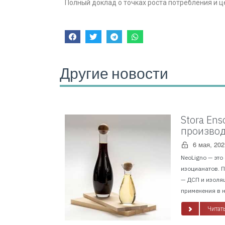
Полный доклад о точках роста потребления и ц
Другие новости
Stora En
производ
6 мая, 202
NeoLigno — это
изоцианатов. 
— ДСП и изоля
применения в н
Читать