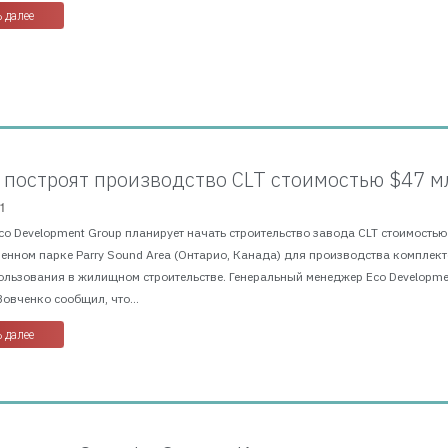
 далее
 построят производство CLT стоимостью $47 м
1
Eco Development Group планирует начать строительство завода CLT стоимостью
енном парке Parry Sound Area (Онтарио, Канада) для производства комплек
ользования в жилищном строительстве. Генеральный менеджер Eco Developme
овченко сообщил, что...
 далее