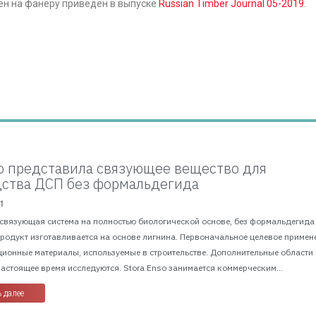
ен на фанеру приведен в выпуске
Russian Timber Journal 05-2019
.
so представила связующее вещество для
ства ДСП без формальдегида
1
 связующая система на полностью биологической основе, без формальдегида
Продукт изготавливается на основе лигнина. Первоначальное целевое примен
ционные материалы, используемые в строительстве. Дополнительные области
астоящее время исследуются. Stora Enso занимается коммерческим...
 далее