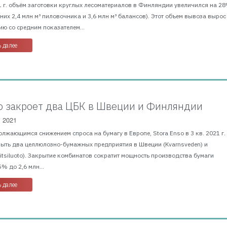
 г. объём заготовки круглых лесоматериалов в Финляндии увеличился на 28
з них 2,4 млн м³ пиловочника и 3,6 млн м³ балансов). Этот объем вывоза вырос
ю со средним показателем...
 далее
so закроет два ЦБК в Швеции и Финляндии
, 2021
олжающимся снижением спроса на бумагу в Европе, Stora Enso в 3 кв. 2021 г.
рыть два целлюлозно-бумажных предприятия в Швеции (Kvarnsveden) и
tsiluoto). Закрытие комбинатов сократит мощность производства бумаги
% до 2,6 млн...
 далее