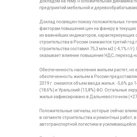
докладом на тему «Положительная динамика п
предприятий мебельной и деревообрабатыва
Доклад посвящен поиску положительных точек 
факторам повышения цен на фанеру в текущих 
из важнейших индикаторов, характеризующих 
строительства в России снижаются третий год п
строительства составил 75,3 млн м2 (-4,1% г/г
оказывает влияние повышение НДС, переход на
Обеспеченность населения жильем растет, но е
обеспеченность жильем в России предоставляе
2019 г. снизился объем ввода жилья: -5,6% до 
(18,6%) и Уральский (13,8%) ФО. Остальные ок
жилья зафиксировано в Дальневосточном (+27%
Положительные сигналы, которые сейчас влияю
в сегменте строительства и ремонтных работ, 
автотранспортной логистики в усиливающейся 