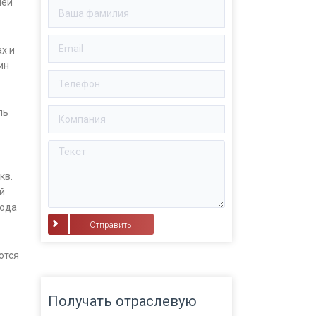
ией
х и
ин
ль
кв.
й
вода
⠀Отправить⠀
ются
Получать отраслевую