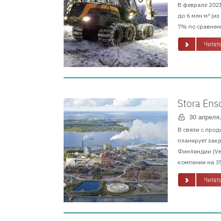
В феврале 2021
до 6 млн м³ (и
7% по сравнени
Читать
Stora En
30 апреля
В связи с прод
планирует зак
Финляндии (Vei
компании на 35
Читать