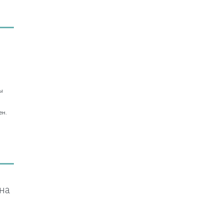
ы
о
ен.
на