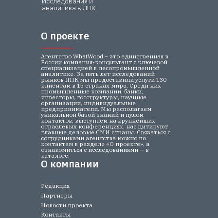
Исследования и
аналитика в ЛПК
О проекте
О проекте
Агентство WhatWood – это единственная в
России компания-консультант с ключевой
специализацией в лесопромышленной
аналитике. За пять лет исследований
рынков ЛПК мы предоставили услуги 130
клиентам в 15 странах мира. Среди них
промышленные компании, банки,
инвесторы, госструктуры, научные
организации, индивидуальные
предприниматели. Мы располагаем
уникальной базой знаний и пулом
контактов, выступаем на крупнейших
отраслевых конференциях, нас цитируют
главные деловые СМИ страны. Связаться с
сотрудниками агентства можно по
контактам в разделе «О проекте», а
ознакомиться с исследованиями — в
каталоге.
О компании
О компании
Редакция
Партнеры
Новости проекта
Контакты