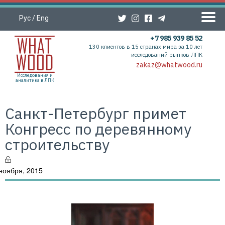
Рус
/
Eng
+7 985 939 85 52
130 клиентов в 15 странах мира за 10 лет
исследований рынков ЛПК
zakaz@whatwood.ru
Исследования и
аналитика в ЛПК
Санкт-Петербург примет
Конгресс по деревянному
строительству
ноября, 2015