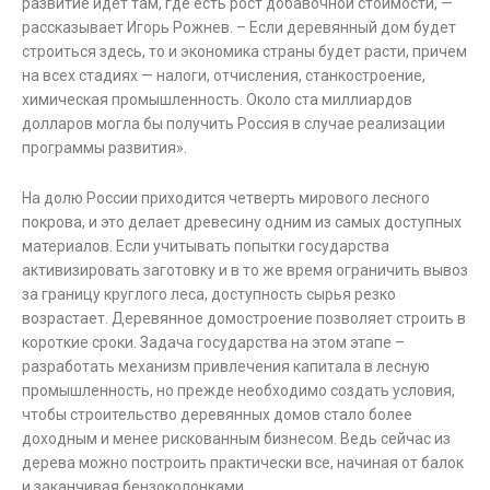
развитие идет там, где есть рост добавочной стоимости, —
рассказывает Игорь Рожнев. – Если деревянный дом будет
строиться здесь, то и экономика страны будет расти, причем
на всех стадиях — налоги, отчисления, станкостроение,
химическая промышленность. Около ста миллиардов
долларов могла бы получить Россия в случае реализации
программы развития».
На долю России приходится четверть мирового лесного
покрова, и это делает древесину одним из самых доступных
материалов. Если учитывать попытки государства
активизировать заготовку и в то же время ограничить вывоз
за границу круглого леса, доступность сырья резко
возрастает. Деревянное домостроение позволяет строить в
короткие сроки. Задача государства на этом этапе –
разработать механизм привлечения капитала в лесную
промышленность, но прежде необходимо создать условия,
чтобы строительство деревянных домов стало более
доходным и менее рискованным бизнесом. Ведь сейчас из
дерева можно построить практически все, начиная от балок
и заканчивая бензоколонками.