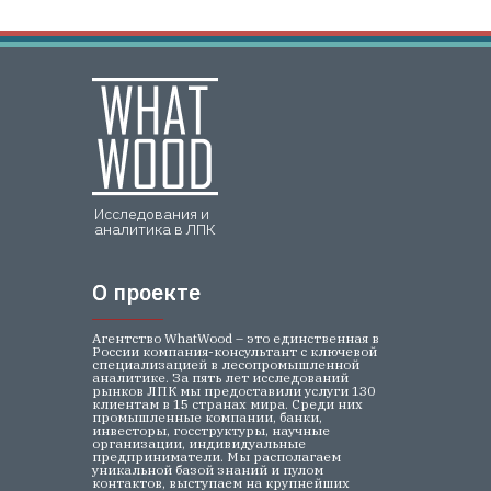
Исследования и
аналитика в ЛПК
О проекте
О проекте
Агентство WhatWood – это единственная в
России компания-консультант с ключевой
специализацией в лесопромышленной
аналитике. За пять лет исследований
рынков ЛПК мы предоставили услуги 130
клиентам в 15 странах мира. Среди них
промышленные компании, банки,
инвесторы, госструктуры, научные
организации, индивидуальные
предприниматели. Мы располагаем
уникальной базой знаний и пулом
контактов, выступаем на крупнейших