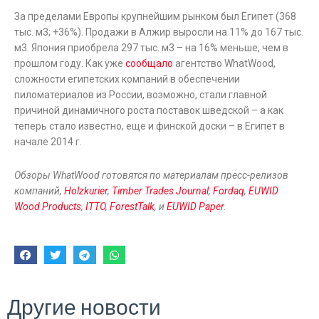
За пределами Европы крупнейшим рынком был Египет (368
тыс. м3; +36%). Продажи в Алжир выросли на 11% до 167 тыс.
м3. Япония приобрела 297 тыс. м3 – на 16% меньше, чем в
прошлом году. Как уже
сообщало
агентство WhatWood,
сложности египетских компаний в обеспечении
пиломатериалов из России, возможно, стали главной
причиной динамичного роста поставок шведской – а как
теперь стало известно, еще и финской доски – в Египет в
начале 2014 г.
Обзоры WhatWood готовятся по материалам пресс-релизов
компаний,
Holzkurier
,
Timber Trades Journal
,
Fordaq
,
EUWID
Wood Products
,
ITTO
,
ForestTalk
, и
EUWID Paper
.
Другие новости