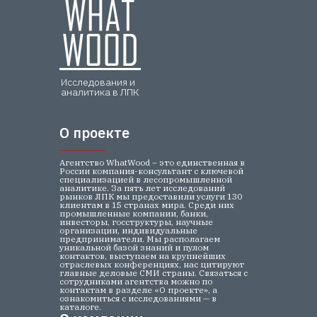
Исследования и
аналитика в ЛПК
О проекте
О проекте
Агентство WhatWood – это единственная в
России компания-консультант с ключевой
специализацией в лесопромышленной
аналитике. За пять лет исследований
рынков ЛПК мы предоставили услуги 130
клиентам в 15 странах мира. Среди них
промышленные компании, банки,
инвесторы, госструктуры, научные
организации, индивидуальные
предприниматели. Мы располагаем
уникальной базой знаний и пулом
контактов, выступаем на крупнейших
отраслевых конференциях, нас цитируют
главные деловые СМИ страны. Связаться с
сотрудниками агентства можно по
контактам в разделе «О проекте», а
ознакомиться с исследованиями — в
каталоге.