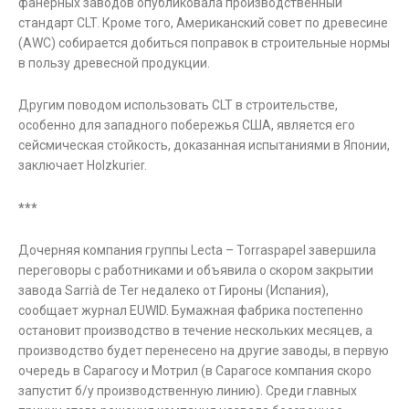
фанерных заводов опубликовала производственный
стандарт CLT. Кроме того, Американский совет по древесине
(AWC) собирается добиться поправок в строительные нормы
в пользу древесной продукции.
Другим поводом использовать CLT в строительстве,
особенно для западного побережья США, является его
сейсмическая стойкость, доказанная испытаниями в Японии,
заключает Holzkurier.
***
Дочерняя компания группы Lecta – Torraspapel завершила
переговоры с работниками и объявила о скором закрытии
завода Sarrià de Ter недалеко от Гироны (Испания),
сообщает журнал EUWID. Бумажная фабрика постепенно
остановит производство в течение нескольких месяцев, а
производство будет перенесено на другие заводы, в первую
очередь в Сарагосу и Мотрил (в Сарагосе компания скоро
запустит б/у производственную линию). Среди главных