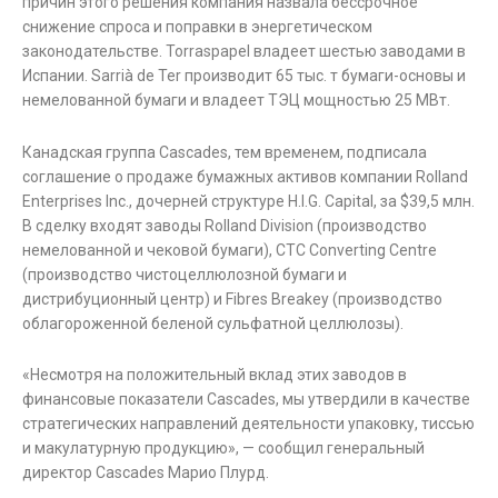
причин этого решения компания назвала бессрочное
снижение спроса и поправки в энергетическом
законодательстве. Torraspapel владеет шестью заводами в
Испании. Sarrià de Ter производит 65 тыс. т бумаги-основы и
немелованной бумаги и владеет ТЭЦ мощностью 25 МВт.
Канадская группа Cascades, тем временем, подписала
соглашение о продаже бумажных активов компании Rolland
Enterprises Inc., дочерней структуре H.I.G. Capital, за $39,5 млн.
В сделку входят заводы Rolland Division (производство
немелованной и чековой бумаги), CTC Converting Centre
(производство чистоцеллюлозной бумаги и
дистрибуционный центр) и Fibres Breakey (производство
облагороженной беленой сульфатной целлюлозы).
«Несмотря на положительный вклад этих заводов в
финансовые показатели Cascades, мы утвердили в качестве
стратегических направлений деятельности упаковку, тиссью
и макулатурную продукцию», — сообщил генеральный
директор Cascades Марио Плурд.