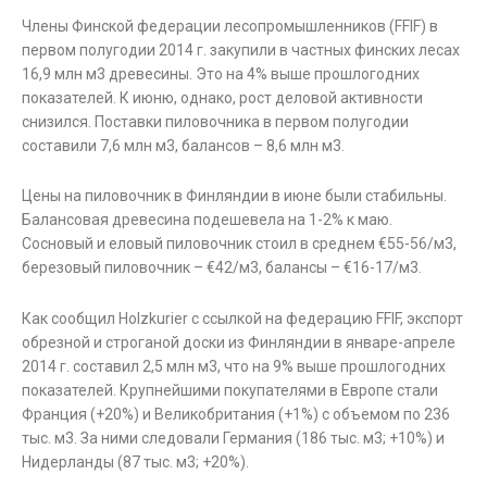
Члены Финской федерации лесопромышленников (FFIF) в
первом полугодии 2014 г. закупили в частных финских лесах
16,9 млн м3 древесины. Это на 4% выше прошлогодних
показателей. К июню, однако, рост деловой активности
снизился. Поставки пиловочника в первом полугодии
составили 7,6 млн м3, балансов – 8,6 млн м3.
Цены на пиловочник в Финляндии в июне были стабильны.
Балансовая древесина подешевела на 1-2% к маю.
Сосновый и еловый пиловочник стоил в среднем €55-56/м3,
березовый пиловочник – €42/м3, балансы – €16-17/м3.
Как сообщил Holzkurier с ссылкой на федерацию FFIF, экспорт
обрезной и строганой доски из Финляндии в январе-апреле
2014 г. составил 2,5 млн м3, что на 9% выше прошлогодних
показателей. Крупнейшими покупателями в Европе стали
Франция (+20%) и Великобритания (+1%) с объемом по 236
тыс. м3. За ними следовали Германия (186 тыс. м3; +10%) и
Нидерланды (87 тыс. м3; +20%).