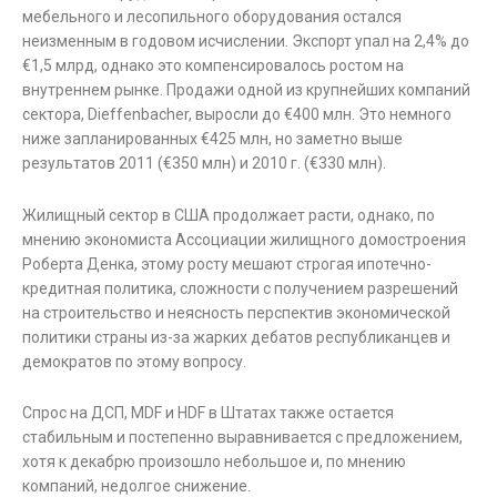
мебельного и лесопильного оборудования остался
неизменным в годовом исчислении. Экспорт упал на 2,4% до
€1,5 млрд, однако это компенсировалось ростом на
внутреннем рынке. Продажи одной из крупнейших компаний
сектора, Dieffenbacher, выросли до €400 млн. Это немного
ниже запланированных €425 млн, но заметно выше
результатов 2011 (€350 млн) и 2010 г. (€330 млн).
Жилищный сектор в США продолжает расти, однако, по
мнению экономиста Ассоциации жилищного домостроения
Роберта Денка, этому росту мешают строгая ипотечно-
кредитная политика, сложности с получением разрешений
на строительство и неясность перспектив экономической
политики страны из-за жарких дебатов республиканцев и
демократов по этому вопросу.
Спрос на ДСП, MDF и HDF в Штатах также остается
стабильным и постепенно выравнивается с предложением,
хотя к декабрю произошло небольшое и, по мнению
компаний, недолгое снижение.