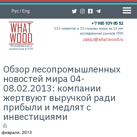
Рус
/
Eng
+7 985 939 85 52
130 клиентов в 15 странах мира за 10 лет
исследований рынков ЛПК
zakaz@whatwood.ru
Исследования и
аналитика в ЛПК
Обзор лесопромышленных
новостей мира 04-
08.02.2013: компании
жертвуют выручкой ради
прибыли и медлят с
инвестициями
 февраля, 2013