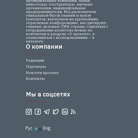
промышленные компании, банки,
инвесторы, госструктуры, научные
организации, индивидуальные
предприниматели. Мы располагаем
уникальной базой знаний и пулом
контактов, выступаем на крупнейших
отраслевых конференциях, нас цитируют
главные деловые СМИ страны. Связаться с
сотрудниками агентства можно по
контактам в разделе «О проекте», а
ознакомиться с исследованиями — в
каталоге.
О компании
О компании
Редакция
Партнеры
Новости проекта
Контакты
Мы в соцсетях
Мы в соцсетях
Рус
Eng