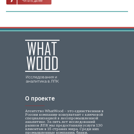
Читать далее
Исследования и
аналитика в ЛПК
О проекте
О проекте
Агентство WhatWood – это единственная в
России компания-консультант с ключевой
специализацией в лесопромышленной
аналитике. За пять лет исследований
рынков ЛПК мы предоставили услуги 130
клиентам в 15 странах мира. Среди них
промышленные компании, банки,