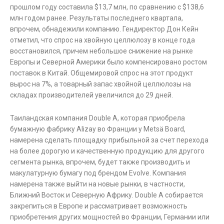
прошлом году составила $13,7 млн, по сравнению с $138,6
млн годом ранее. Результаты последнего квартала,
впрочем, обнадежили компанию. Гендиректор Дон Кейн
отметил, что спрос на хвойную целлюлозу в конце года
восстановился, причем небольшое снижение на рынке
Европы и Северной Америки было компенсировано ростом
поставок в Китай. Общемировой спрос на этот продукт
вырос на 7%, а товарный запас хвойной целлюлозы на
складах производителей увеличился до 29 дней.
Таиландская компания Double A, которая приобрела
бумажную фабрику Alizay во Франции у Metsä Board,
намерена сделать площадку прибыльной за счет перехода
на более дорогую и качественную продукцию для другого
сегмента рынка, впрочем, будет также производить и
макулатурную бумагу под брендом Evolve. Компания
намерена также выйти на новые рынки, в частности,
Ближний Восток и Северную Африку. Double A собирается
закрепиться в Европе и рассматривает возможность
приобретения других мощностей во Франции, Германии или