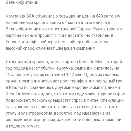
Великобритании.
Компания SCA объявила о повышении цен на €40 за тонну
на небеленый крафт-лайнер с 1 марта для клиентов в
Великобритании и континентальной Европе. Рынок тарного
картона с конца прошлого года достаточно стабилен, в
Европе на крафт-лайнер и тест-лайнер наблюдается
высокий спрос, отмечает шведская компания.
Итальянский производитель картона Reno De Medici второй
год подряд несет убытки: выручка компании снизилась на
12%, чистый убыток составил €12,2 млн. Одной из главных
причин компания называет рост тарифов на природный газ
в Италии по сравнению с другими европейскими странами.
Reno De Medici ожидает, что в этом году макулатурное сырье
подорожает, поскольку вырастет спрос в Китае. Спекуляции
на рынке могут взвинтить тарифы на газ еще выше, а вот
уголь и электроэнергия, вероятно, подешевеют из-за
экономической рецессии, заключает итальянская компания
в годовом отчете.