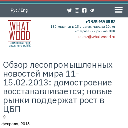
Рус
/
Eng
+7 985 939 85 52
130 клиентов в 15 странах мира за 10 лет
исследований рынков ЛПК
zakaz@whatwood.ru
Исследования и
аналитика в ЛПК
Обзор лесопромышленных
новостей мира 11-
15.02.2013: домостроение
восстанавливается; новые
рынки поддержат рост в
ЦБП
 февраля, 2013