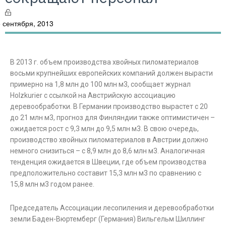
 сентября, 2013
В 2013 г. объем производства хвойных пиломатериалов
восьми крупнейших европейских компаний должен вырасти
примерно на 1,8 млн до 100 млн м3, сообщает журнал
Holzkurier с ссылкой на Австрийскую ассоциацию
деревообработки. В Германии производство вырастет с 20
до 21 млн м3, прогноз для Финляндии также оптимистичен –
ожидается рост с 9,3 млн до 9,5 млн м3. В свою очередь,
производство хвойных пиломатериалов в Австрии должно
немного снизиться – с 8,9 млн до 8,6 млн м3. Аналогичная
тенденция ожидается в Швеции, где объем производства
предположительно составит 15,3 млн м3 по сравнению с
15,8 млн м3 годом ранее.
Председатель Ассоциации лесопиления и деревообработки
земли Баден-Вюртемберг (Германия) Вильгельм Шиллинг