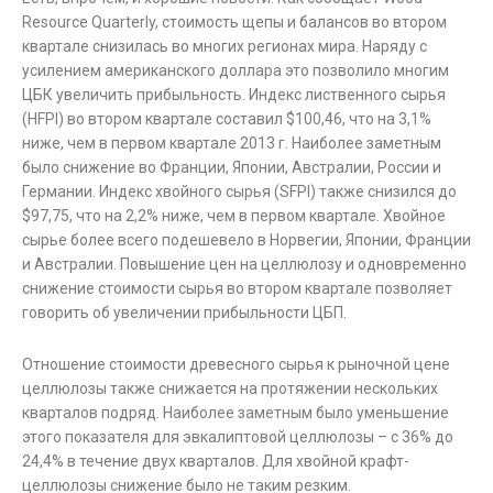
Resource Quarterly, стоимость щепы и балансов во втором
квартале снизилась во многих регионах мира. Наряду с
усилением американского доллара это позволило многим
ЦБК увеличить прибыльность. Индекс лиственного сырья
(HFPI) во втором квартале составил $100,46, что на 3,1%
ниже, чем в первом квартале 2013 г. Наиболее заметным
было снижение во Франции, Японии, Австралии, России и
Германии. Индекс хвойного сырья (SFPI) также снизился до
$97,75, что на 2,2% ниже, чем в первом квартале. Хвойное
сырье более всего подешевело в Норвегии, Японии, Франции
и Австралии. Повышение цен на целлюлозу и одновременно
снижение стоимости сырья во втором квартале позволяет
говорить об увеличении прибыльности ЦБП.
Отношение стоимости древесного сырья к рыночной цене
целлюлозы также снижается на протяжении нескольких
кварталов подряд. Наиболее заметным было уменьшение
этого показателя для эвкалиптовой целлюлозы – с 36% до
24,4% в течение двух кварталов. Для хвойной крафт-
целлюлозы снижение было не таким резким.