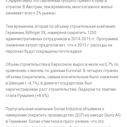
«Эффективно поставленный процесс привел к буму в
отрасли. В Австрии, тем временем, многоэтажное жилье
занимает всего 2% рынка».
Тем временем, вторая по объему строительная компания
Германии, Bilfinger SE, намерена сократить 1250
административных сотрудников в 2014-2015 гг. Программа
снижения затрат предполагает, что к 2015 г. расходы на
персонал будут сокращены почти вдвое.
Объем строительства в Евросоюзе вырос в июле на 0,7% по
сравнению с июнем, по данным Eurostat. В четырех странах
объемы сократились, самым значительным было снижение
в Швеции (–4,1%), в девяти государствах был
зарегистрирован рост строительства. Лидером по темпам
стала Румыния (+8.6%).
Португальская компания Sonae Indústria объявила о
намерении сократить производство ДСП на заводе Glunz AG
в Германии. Sonae отметила в пресс-релизе, что это