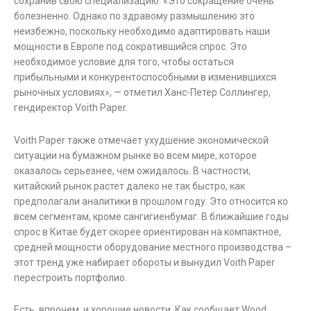
сохранив свою специализацию. «Это сокращение очень
болезненно. Однако по здравому размышлению это
неизбежно, поскольку необходимо адаптировать наши
мощности в Европе под сократившийся спрос. Это
необходимое условие для того, чтобы остаться
прибыльными и конкурентоспособными в изменившихся
рыночных условиях», — отметил Ханс-Петер Соллингер,
гендиректор Voith Paper.
Voith Paper также отмечает ухудшение экономической
ситуации на бумажном рынке во всем мире, которое
оказалось серьезнее, чем ожидалось. В частности,
китайский рынок растет далеко не так быстро, как
предполагали аналитики в прошлом году. Это относится ко
всем сегментам, кроме сангигиенбумаг. В ближайшие годы
спрос в Китае будет скорее ориентирован на компактное,
средней мощности оборудование местного производства –
этот тренд уже набирает обороты и вынудил Voith Paper
перестроить портфолио.
Есть, впрочем, и хорошие новости. Как сообщает Wood