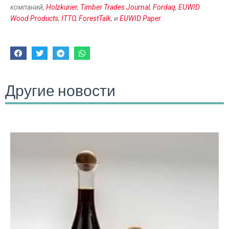
компаний,
Holzkurier
,
Timber Trades Journal
,
Fordaq
,
EUWID
Wood Products
,
ITTO
,
ForestTalk
, и
EUWID Paper
.
Другие новости