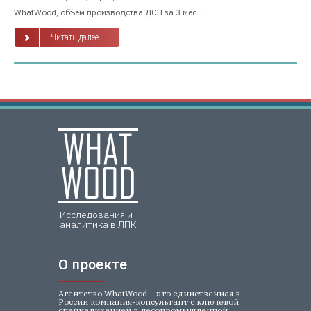
WhatWood, объем производства ДСП за 3 мес....
Читать далее
Исследования и
аналитика в ЛПК
О проекте
О проекте
Агентство WhatWood – это единственная в
России компания-консультант с ключевой
специализацией в лесопромышленной