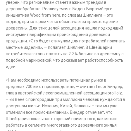
уверен, что регионализм станет важным трендом в
деревообработке. Реализуемая в Баден-Вюртемберге
инициатива Wood from here, по словам Шиллинга – это
подход, при котором четко обозначается происхождение
древесины. Для этих целей ассоциация нашла подходящий
инструмент верификации происхождения древесной
продукции. «Это будет стимулом для потребителей покупать
местные изделия», — полагает Шиллинг. В Швейцарии
потребители готовы платить на 2-3% больше за древесину с
подобной маркировкой, что доказывает работоспособность
идеи.
«Нам необходимо использовать потенциал рынка в
пределах 700 км от производства», — считает Георг Биндер,
глава австрийской лесопромышленной ассоциации proHolz.
– «В Вене с пригородами три миллиона человек нуждаются в
доступном жилье. Испания, Китай, Балканы – там мы уже
отменили все промо-кампании». Биндер отмечает, что
Швейцария показывает хороший пример того, как можно
работать в сегменте многоэтажного деревянного жилья: