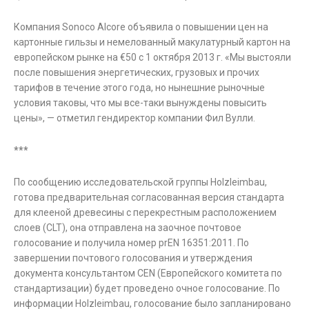
Компания Sonoco Alcore объявила о повышении цен на
картонные гильзы и немелованный макулатурный картон на
европейском рынке на €50 с 1 октября 2013 г. «Мы выстояли
после повышения энергетических, грузовых и прочих
тарифов в течение этого года, но нынешние рыночные
условия таковы, что мы все-таки вынуждены повысить
цены», — отметил гендиректор компании Фил Вулли.
***
По сообщению исследовательской группы Holzleimbau,
готова предварительная согласованная версия стандарта
для клееной древесины с перекрестным расположением
слоев (CLT), она отправлена на заочное почтовое
голосование и получила номер prEN 16351:2011. По
завершении почтового голосования и утверждения
документа консультантом CEN (Европейского комитета по
стандартизации) будет проведено очное голосование. По
информации Holzleimbau, голосование было запланировано