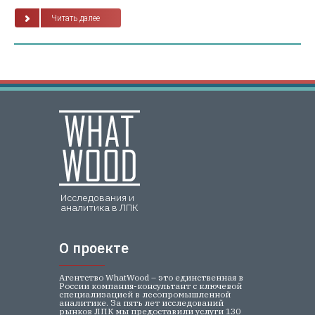
Читать далее
Исследования и
аналитика в ЛПК
О проекте
О проекте
Агентство WhatWood – это единственная в
России компания-консультант с ключевой
специализацией в лесопромышленной
аналитике. За пять лет исследований
рынков ЛПК мы предоставили услуги 130