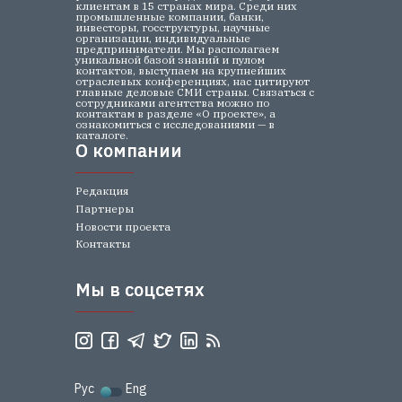
клиентам в 15 странах мира. Среди них
промышленные компании, банки,
инвесторы, госструктуры, научные
организации, индивидуальные
предприниматели. Мы располагаем
уникальной базой знаний и пулом
контактов, выступаем на крупнейших
отраслевых конференциях, нас цитируют
главные деловые СМИ страны. Связаться с
сотрудниками агентства можно по
контактам в разделе «О проекте», а
ознакомиться с исследованиями — в
каталоге.
О компании
О компании
Редакция
Партнеры
Новости проекта
Контакты
Мы в соцсетях
Мы в соцсетях
Рус
Eng