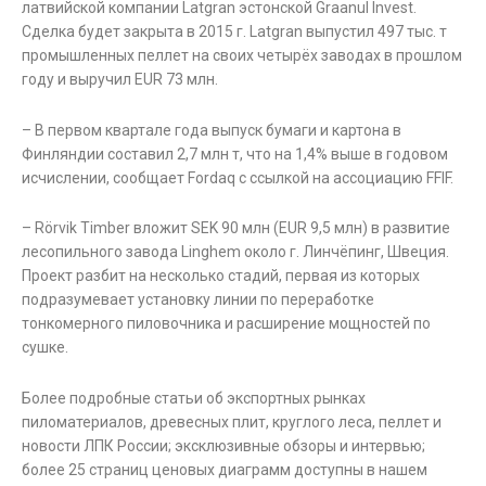
латвийской компании Latgran эстонской Graanul Invest.
Сделка будет закрыта в 2015 г. Latgran выпустил 497 тыс. т
промышленных пеллет на своих четырёх заводах в прошлом
году и выручил EUR 73 млн.
– В первом квартале года выпуск бумаги и картона в
Финляндии составил 2,7 млн т, что на 1,4% выше в годовом
исчислении, сообщает Fordaq с ссылкой на ассоциацию FFIF.
– Rörvik Timber вложит SEK 90 млн (EUR 9,5 млн) в развитие
лесопильного завода Linghem около г. Линчёпинг, Швеция.
Проект разбит на несколько стадий, первая из которых
подразумевает установку линии по переработке
тонкомерного пиловочника и расширение мощностей по
сушке.
Более подробные статьи об экспортных рынках
пиломатериалов, древесных плит, круглого леса, пеллет и
новости ЛПК России; эксклюзивные обзоры и интервью;
более 25 страниц ценовых диаграмм доступны в нашем