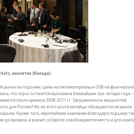
ets, аналитик (Канада):
ий рынок на подъеме, цены на пиломатериалы и OSB на фьючерсн
овать, что спрос останется высоким в ближайшие три-четыре года –
вается после кризиса 2008-2011 гг. Загруженность мощностей
ость для России? Из-за этого роста китайцы обращаются на рынок
сырьем. Кроме того, европейские компании благодаря подъему т
к до кризиса, а значит, в Европе освобождается место и для комп