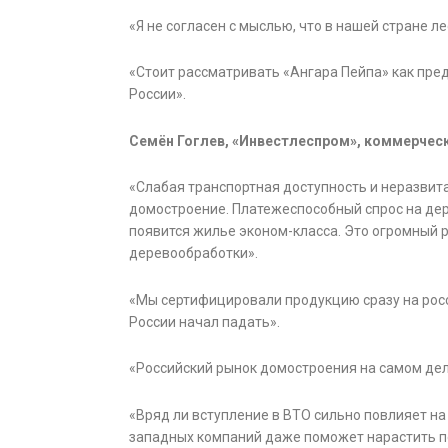
«Я не согласен с мыслью, что в нашей стране л
«Стоит рассматривать «Ангара Пейпа» как пре
России».
Семён Гоглев, «Инвестлеспром», коммерчес
«Слабая транспортная доступность и неразви
домостроение. Платежеспособный спрос на дер
появится жилье эконом-класса. Это огромный р
деревообработки».
«Мы сертифицировали продукцию сразу на росси
России начал падать».
«Российский рынок домостроения на самом деле 
«Вряд ли вступление в ВТО сильно повлияет на
западных компаний даже поможет нарастить по