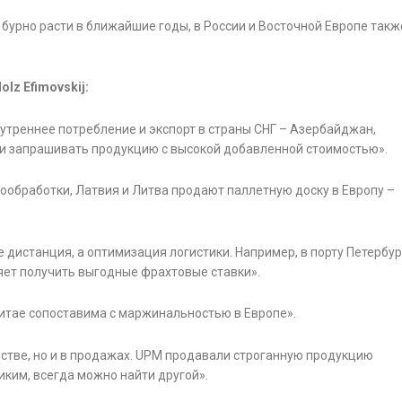
 бурно расти в ближайшие годы, в России и Восточной Европе такж
z Efimovskij:
нутреннее потребление и экспорт в страны СНГ – Азербайджан,
али запрашивать продукцию с высокой добавленной стоимостью».
ообработки, Латвия и Литва продают паллетную доску в Европу –
дистанция, а оптимизация логистики. Например, в порту Петербур
ляет получить выгодные фрахтовые ставки».
тае сопоставима с маржинальностью в Европе».
дстве, но и в продажах. UPM продавали строганную продукцию
иким, всегда можно найти другой».