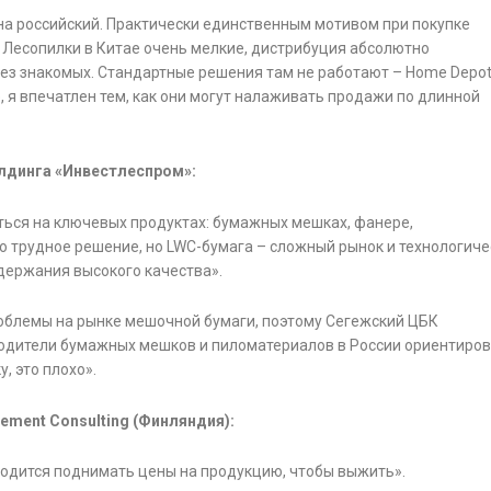
 на российский. Практически единственным мотивом при покупке
 Лесопилки в Китае очень мелкие, дистрибуция абсолютно
рез знакомых. Стандартные решения там не работают – Home Depot
, я впечатлен тем, как они могут налаживать продажи по длинной
лдинга «Инвестлеспром»:
ься на ключевых продуктах: бумажных мешках, фанере,
ло трудное решение, но LWC-бумага – сложный рынок и технологиче
держания высокого качества».
облемы на рынке мешочной бумаги, поэтому Сегежский ЦБК
водители бумажных мешков и пиломатериалов в России ориентиро
, это плохо».
ement Consulting (Финляндия):
одится поднимать цены на продукцию, чтобы выжить».