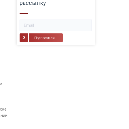
рассылку
Подписаться
ом
акже
аний