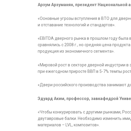
Арзум Арзуманян, президент Национальной а
«Основные угрозы вступления в ВТО для дверн
и отставание технологий и стандартов».
«EBITDA дверного рынка в прошлом году была 
сравнялись с 2008 г., но средняя цена продукта
продукция из экономичного сегмента».
«Мировой рост в секторе дверной индустрии в эт
при ежегодном приросте ВВП в 5-7% темпы рост
«Двери российского производства занимают до
Эдуард Аким, профессор, завкафедрой Униве
«Чтобы конкурировать с другими рынками, Рос
двутавровые балки. Необходимо изменить ими
материалов – LVL, композитов».