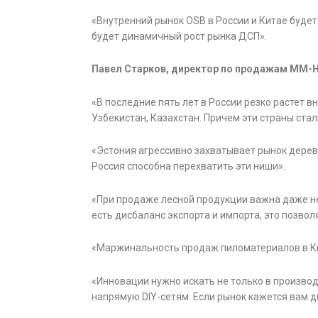
«Внутренний рынок OSB в России и Китае будет
будет динамичный рост рынка ДСП».
Павел Старков, директор по продажам MM-Hol
«В последние пять лет в России резко растет в
Узбекистан, Казахстан. Причем эти страны ст
«Эстония агрессивно захватывает рынок дерев
Россия способна перехватить эти ниши».
«При продаже лесной продукции важна даже не 
есть дисбаланс экспорта и импорта, это позво
«Маржинальность продаж пиломатериалов в Ки
«Инновации нужно искать не только в произво
напрямую DIY-сетям. Если рынок кажется вам д