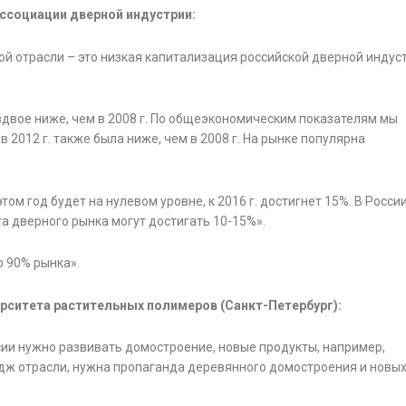
ссоциации дверной индустрии:
ой отрасли – это низкая капитализация российской дверной индус
вдвое ниже, чем в 2008 г. По общеэкономическим показателям мы
 в 2012 г. также была ниже, чем в 2008 г. На рынке популярна
ом год будет на нулевом уровне, к 2016 г. достигнет 15%. В Росси
а дверного рынка могут достигать 10-15%».
 90% рынка».
рситета растительных полимеров (Санкт-Петербург):
сии нужно развивать домостроение, новые продукты, например,
дж отрасли, нужна пропаганда деревянного домостроения и новы