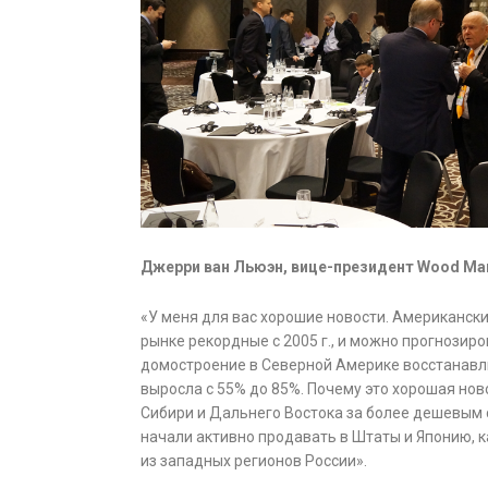
Джерри ван Льюэн, вице-президент Wood Mark
«У меня для вас хорошие новости. Американск
рынке рекордные с 2005 г., и можно прогнозир
домостроение в Северной Америке восстанавли
выросла с 55% до 85%. Почему это хорошая нов
Сибири и Дальнего Востока за более дешевым 
начали активно продавать в Штаты и Японию, ка
из западных регионов России».