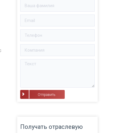
с
⠀Отправить⠀
Получать отраслевую