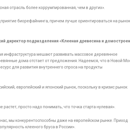
есная отрасль более коррумпированная, чем в других».
дприятие биорефайнинга, причем лучше ориентироваться на рыно
кий директор подразделения «Клееная древесина и домостроен
тая инфраструктура мешают развивать массовое деревянное
евянные дома отстает от предложения. Надеемся, что в Новой Мо
есурс для развития внутреннего спроса на продукты
йский, европейский и японский рынок, поскольку в кризис рынок
растет, просто надо понимать, что точка старта нулевая».
 нас, мы конкурентоспособны даже на европейском рынке. Приход
пулярность клееного бруса в России».