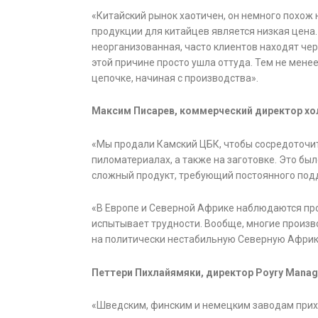
«Китайский рынок хаотичен, он немного похож
продукции для китайцев является низкая цена.
неорганизованная, часто клиентов находят че
этой причине просто ушла оттуда. Тем не менее
цепочке, начиная с производства».
Максим Писарев, коммерческий директор хо
«Мы продали Камский ЦБК, чтобы сосредоточит
пиломатериалах, а также на заготовке. Это бы
сложный продукт, требующий постоянного под
«В Европе и Северной Африке наблюдаются пр
испытывает трудности. Вообще, многие произ
на политически нестабильную Северную Африку
Петтери Пихлайямяки, директор Poyry Manag
«Шведским, финским и немецким заводам прих