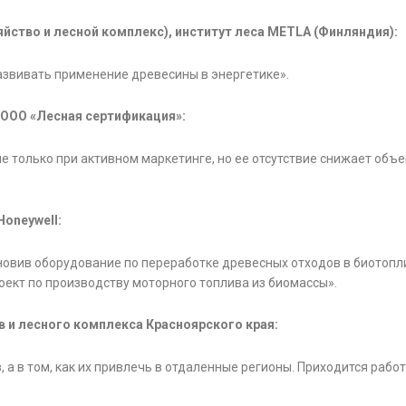
йство и лесной комплекс), институт леса METLA (Финляндия):
звивать применение древесины в энергетике».
ООО «Лесная сертификация»:
е только при активном маркетинге, но ее отсутствие снижает объ
oneywell:
новив оборудование по переработке древесных отходов в биотопл
оект по производству моторного топлива из биомассы».
в и лесного комплекса Красноярского края:
 а в том, как их привлечь в отдаленные регионы. Приходится рабо