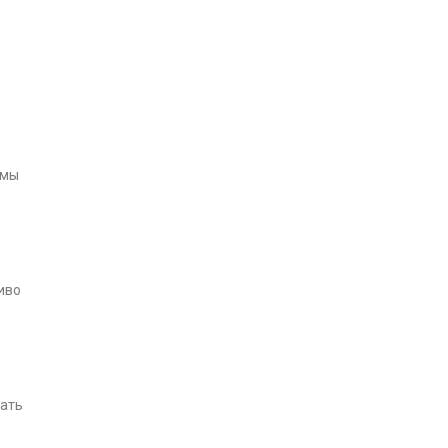
емы
иво
тать