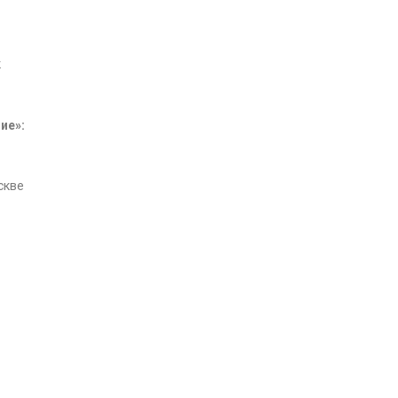
к
ие»:
скве