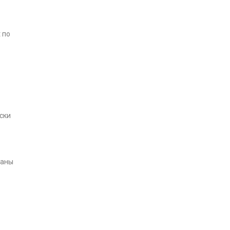
 по
ски
ваны